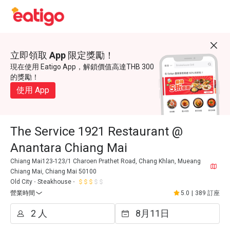
立即領取 App 限定獎勵！
現在使用 Eatigo App，解鎖價值高達THB 300
的獎勵！
使用 App
The Service 1921 Restaurant @
Anantara Chiang Mai
Chiang Mai123-123/1 Charoen Prathet Road, Chang Khlan, Mueang
Chiang Mai, Chiang Mai 50100
Old City
Steakhouse
營業時間
5.0
|
389 訂座