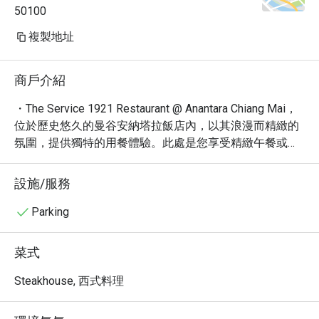
50100
複製地址
商戶介紹
・The Service 1921 Restaurant @ Anantara Chiang Mai，
位於歷史悠久的曼谷安納塔拉飯店內，以其浪漫而精緻的
氛圍，提供獨特的用餐體驗。此處是您享受精緻午餐或晚
餐的理想選擇。旅客讚譽其絕佳的雞尾酒、令人驚嘆的建
築風格，以及整體尊貴的渡假村體驗，是尋求難忘用餐享
設施/服務
受的首選。

・您將在此品嚐到一系列誘人的開胃菜、令人垂涎的甜
Parking
點，以及豐富的飲品，包含精選咖啡、烈酒、啤酒與葡萄
酒。無論是尋覓寧靜時光，或是慶祝特別時刻，The 
菜式
Service 1921 Restaurant 的歷史魅力與現代品味將完美融
合，為您創造無可取代的美好回憶。

Steakhouse, 西式料理
・透過 Eatigo 預訂 The Service 1921 Restaurant，即可享
有最高 5 折的獨家優惠，讓您以超值價格，盡情享受這趟