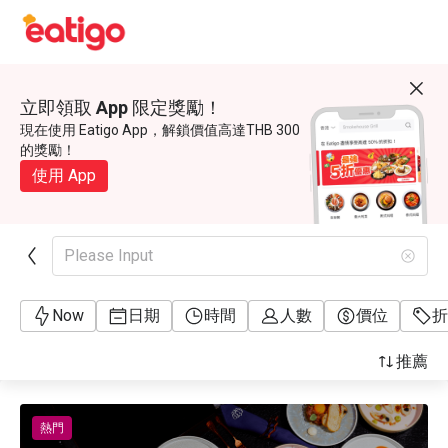
立即領取 App 限定獎勵！
現在使用 Eatigo App，解鎖價值高達THB 300
的獎勵！
使用 App
Please Input
Now
日期
時間
人數
價位
折
推薦
熱門