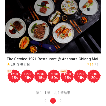
The Service 1921 Restaurant @ Anantara Chiang Mai
5.0
378 訂座
明天
Aug.08
12:00
12:30
20:30
21:00
12:00
12:30
13:00
1
-15
-15
-15
-50
-15
-15
-20
-
%
%
%
%
%
%
%
第 1 - 1 筆，共 1 筆结果
1