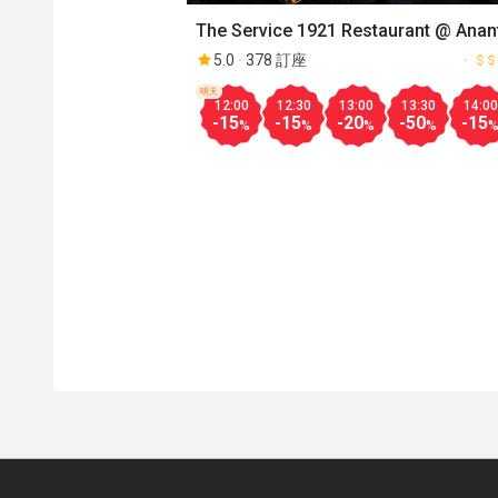
The Service 1921 Restaurant @ Anan
Chiang Mai
5.0
378 訂座
明天
12:00
12:30
13:00
13:30
14:00
-15
-15
-20
-50
-15
%
%
%
%