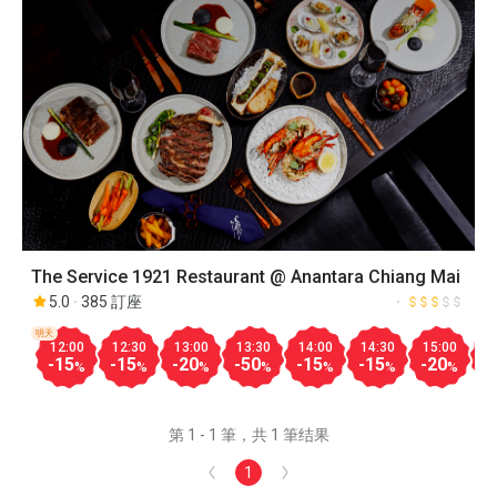
The Service 1921 Restaurant @ Anantara Chiang Mai
5.0
385 訂座
明天
12:00
12:30
13:00
13:30
14:00
14:30
15:00
1
-15
-15
-20
-50
-15
-15
-20
-
%
%
%
%
%
%
%
第 1 - 1 筆，共 1 筆结果
1