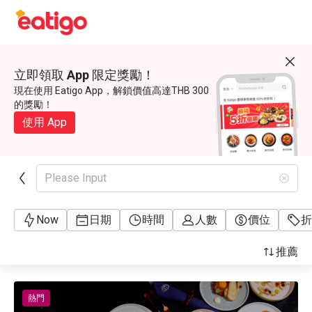
立即領取 App 限定獎勵！
現在使用 Eatigo App，解鎖價值高達THB 300
的獎勵！
使用 App
Please Input
Now
日期
時間
人數
價位
折
推薦
熱門