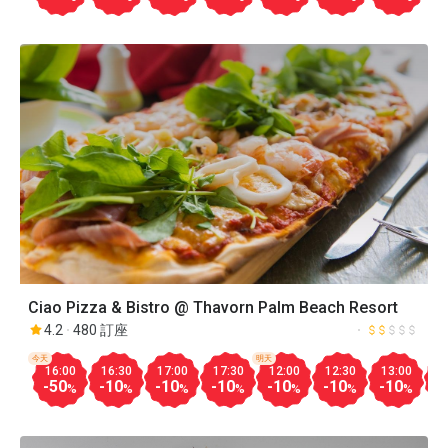
Ciao Pizza & Bistro @ Thavorn Palm Beach Resort
4.2
480 訂座
今天
明天
16:00
16:30
17:00
17:30
12:00
12:30
13:00
1
-50
-10
-10
-10
-10
-10
-10
-
%
%
%
%
%
%
%