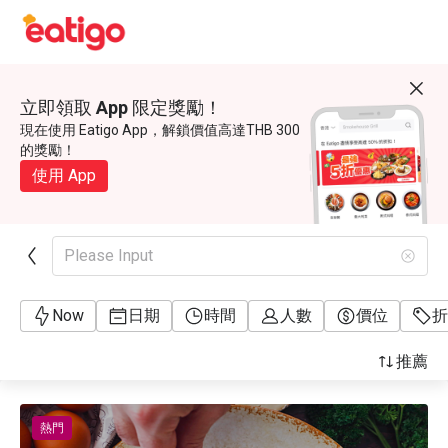
立即領取 App 限定獎勵！
現在使用 Eatigo App，解鎖價值高達THB 300
的獎勵！
使用 App
Please Input
Now
日期
時間
人數
價位
折
推薦
熱門