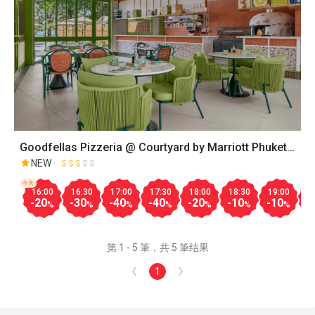
Goodfellas Pizzeria @ Courtyard by Marriott Phuket
Patong Beach Resort
NEW
今天
16:00
16:30
17:00
17:30
18:00
18:30
19:00
1
-20
-30
-40
-40
-20
-10
-10
-
%
%
%
%
%
%
%
第 1 - 5 筆，共 5 筆结果
1