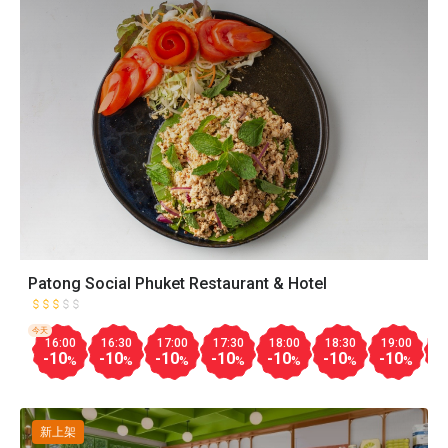
Patong Social Phuket Restaurant & Hotel
今天
16:00
16:30
17:00
17:30
18:00
18:30
19:00
1
-10
-10
-10
-10
-10
-10
-10
-
%
%
%
%
%
%
%
新上架