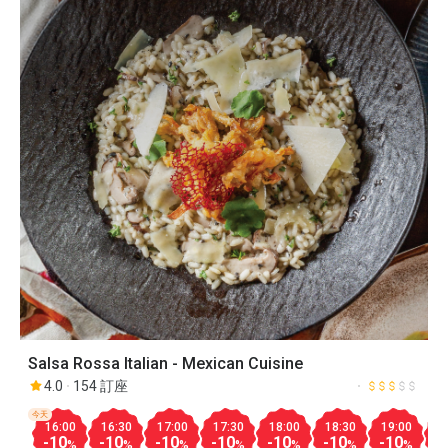
Salsa Rossa Italian - Mexican Cuisine
4.0
154 訂座
今天
16:00
16:30
17:00
17:30
18:00
18:30
19:00
1
-10
-10
-10
-10
-10
-10
-10
-
%
%
%
%
%
%
%