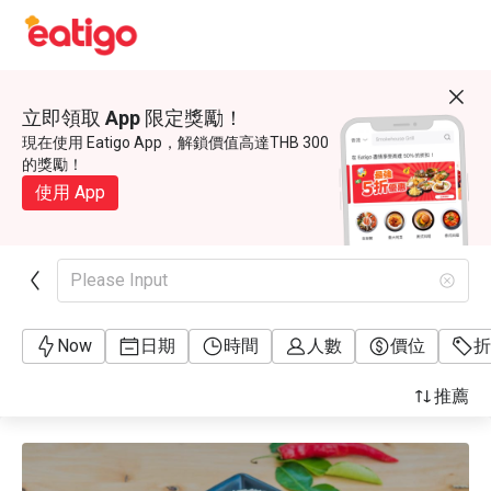
立即領取 App 限定獎勵！
現在使用 Eatigo App，解鎖價值高達THB 300
的獎勵！
使用 App
Please Input
Now
日期
時間
人數
價位
折
推薦