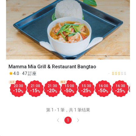
Mamma Mia Grill & Restaurant Bangtao
4.0
47 訂座
今天
明天
20:30
21:00
21:30
15:00
15:30
16:00
16:30
1
-10
-15
-20
-50
-25
-50
-25
-
%
%
%
%
%
%
%
第 1 - 1 筆，共 1 筆结果
1