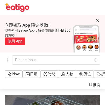
立即領取 App 限定獎勵！
現在使用 Eatigo App，解鎖價值高達THB 300
的獎勵！
使用 App
Please Input
Now
日期
時間
人數
價位
折
推薦