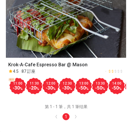
Krok-A-Cafe Espresso Bar @ Mason
4.5
87 訂座
明天
11:00
11:30
12:00
12:30
13:00
13:30
14:00
1
-30
-20
-30
-30
-50
-50
-50
-
%
%
%
%
%
%
%
第 1 - 1 筆，共 1 筆结果
1