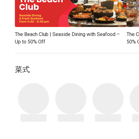
The Beach Club | Seaside Dining with Seafood –
The C
Up to 50% Off
50% 
菜式