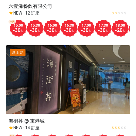
六壹淥餐飲有限公司
NEW
12 訂座
今天
15:00
15:30
16:00
16:30
17:00
17:30
18:00
1
-30
-30
-30
-30
-30
-30
-20
-
%
%
%
%
%
%
%
新上架
海街丼 @ 東港城
NEW
14 訂座