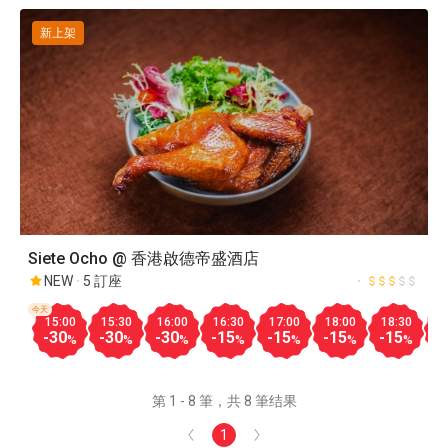
新上架
Siete Ocho @ 香港啟德帝盛酒店
NEW
5 訂座
今天
15:00
15:30
16:00
16:30
17:00
18:00
18:30
1
-30
-30
-30
-15
-15
-15
-15
-
%
%
%
%
%
%
%
第 1 - 8 筆，共 8 筆结果
1