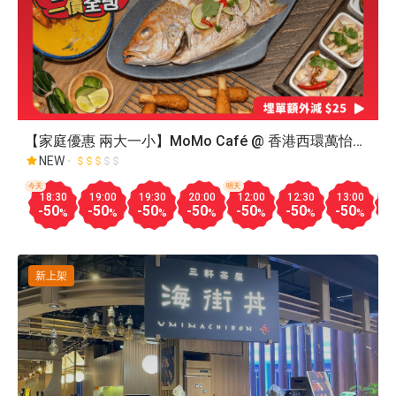
【家庭優惠 兩大一小】MoMo Café @ 香港西環萬怡酒
店
NEW
今天
明天
18:30
19:00
19:30
20:00
12:00
12:30
13:00
1
-50
-50
-50
-50
-50
-50
-50
-
%
%
%
%
%
%
%
新上架