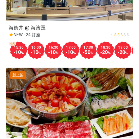
海街丼 @ 海濱匯
NEW
24 訂座
今天
15:30
16:00
16:30
17:00
17:30
18:30
19:00
1
-10
-10
-10
-10
-50
-20
-20
-
%
%
%
%
%
%
%
新上架