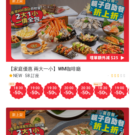
新上架
【家庭優惠 兩大一小】WM咖啡廳
NEW
58 訂座
明天
Aug.11
18:30
19:00
19:30
20:00
20:30
18:30
19:00
1
-50
-50
-50
-50
-50
-50
-50
-
%
%
%
%
%
%
%
新上架