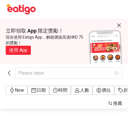
立即領取 App 限定獎勵！
現在使用 Eatigo App，解鎖價值高達HKD 75
的獎勵！
使用 App
Please Input
Now
日期
時間
人數
價位
折
推薦