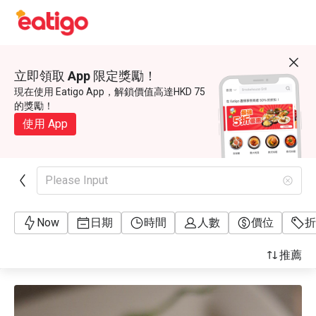
立即領取 App 限定獎勵！
現在使用 Eatigo App，解鎖價值高達HKD 75
的獎勵！
使用 App
Please Input
Now
日期
時間
人數
價位
折
推薦