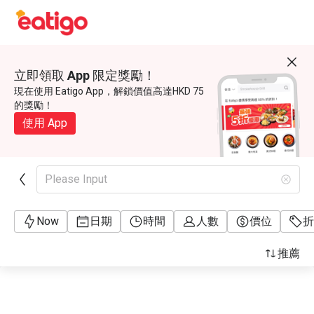
立即領取 App 限定獎勵！
現在使用 Eatigo App，解鎖價值高達HKD 75
的獎勵！
使用 App
Please Input
Now
日期
時間
人數
價位
折
推薦