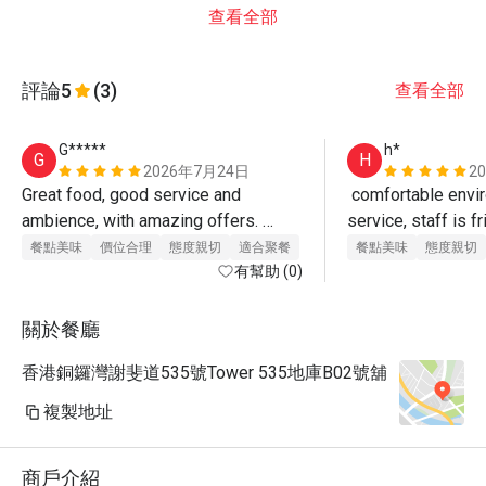
查看全部
評論
5
(3)
查看全部
G*****
h*
G
H
2026年7月24日
2
Great food, good service and 
 comfortable envir
ambience, with amazing offers. 
service, staff is f
Enjoyed our meal a lot. Will definitely 
😍
餐點美味
價位合理
態度親切
適合聚餐
餐點美味
態度親切
be back!
有幫助 (0)
關於餐廳
香港銅鑼灣謝斐道535號Tower 535地庫B02號舖
複製地址
商戶介紹