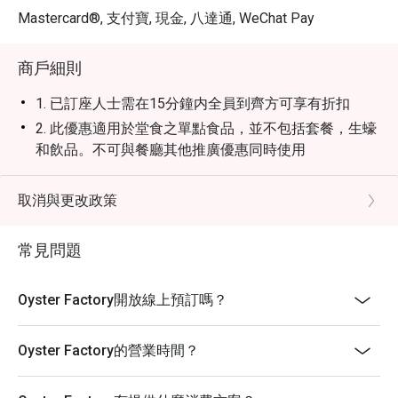
Mastercard®, 支付寶, 現金, 八達通, WeChat Pay
商戶細則
1. 已訂座人士需在15分鐘内全員到齊方可享有折扣
2. 此優惠適用於堂食之單點食品，並不包括套餐，生蠔
和飲品。不可與餐廳其他推廣優惠同時使用
3. 此優惠只限堂食 不適用於外賣服務或特別推廣優惠
4. 此優惠不可兌換現金或其他產品 不可轉售或贈子他人
取消與更改政策
使 用
5. 加一服務費以原價計算
常見問題
6. 此優惠不可與其他折扣及優惠同時使用
7. 特別需求及坐位安排均視乎實際情況而定
Oyster Factory開放線上預訂嗎？
8. 客人必須出示預訂證明方可使用折扣
9. 追加項目並不適用於Eatigo折扣
Oyster Factory的營業時間？
10. 如訂座須使用優惠券 必須於入座前通知及出示訂座
頁面以供同事記錄及認證