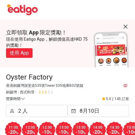
立即領取 App 限定獎勵！
現在使用 Eatigo App，解鎖價值高達HKD 75
的獎勵！
使用 App
Oyster Factory
香港銅鑼灣謝斐道535號Tower 535地庫B02號舖
銅鑼灣
西式料理
營業時間
5.0
|
145 訂座
11:00
12:00
12:30
13:00
13:30
14:00
14:30
15:0
-20
-20
-10
-10
-10
-20
-20
-10
%
%
%
%
%
%
%