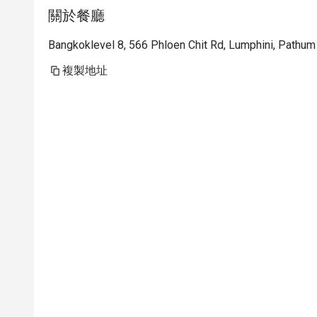
關於餐廳
Bangkoklevel 8, 566 Phloen Chit Rd, Lumphini, Pathu
複製地址