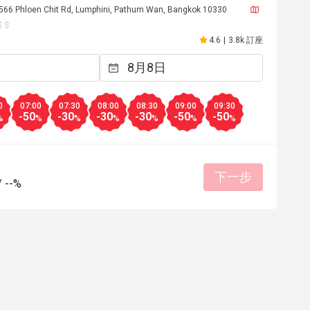
 566 Phloen Chit Rd, Lumphini, Pathum Wan, Bangkok 10330
4.6
|
3.8k 訂座
0
07:00
07:30
08:00
08:30
09:00
09:30
-50
-30
-30
-30
-50
-50
%
%
%
%
%
%
%
h
ช**
ช
2026年7月21日
2026年7
หลายของอาหารหลายอย่างในมื้อ
อาหารอร่อย บริการดีมา
下一步
น โซนซีฟู้ด โซนสลัดผัก โซนอาหาร
ๆๆๆๆๆๆๆๆๆๆๆๆๆๆๆๆๆๆ พ
/
--%
ิก ก๋วยเตี๋ยว โซนของหวาน ผลไม้ 
價位合理
服務細心
美好體
มรวม ชา กาแฟ อิ่มคุ้มค่ากับราคา 
專業服務
良好溝通
ิการแบบมืออาชีพของพนักงาน น่า
務細心
美好體驗
會再次回購
อนาคตคิดว่าจะมีการกลับมาใช้
有幫助 (0)