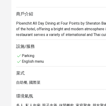
商戶介紹
Ploenchit All Day Dining at Four Points by Sheraton Bang
of the hotel, offering a bright and modern atmosphere id
restaurant serves a variety of international and Thai cui
for both hotel guests and city diners.
設施/服務
Parking
English menu
菜式
自助餐, 國際菜
環境氣氛
多人, 私人包廂, 親子友善, 休閒餐飲, 家庭聚會, 朋友聚會