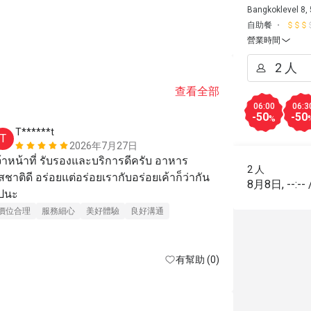
Bangkoklevel 8,
自助餐
營業時間
查看全部
06:00
06:3
-50
-50
%
T******t
V******
T
V
2026年7月27日
จ้าหน้าที่ รับรองและบริการดีครับ อาหาร
มีความหลาก
2 人
สชาติดี อร่อยแต่อร่อยเรากับอร่อยเค้าก็ว่ากัน
เดียวกัน เช่
8月8日
,
--:--
ปนะ
ไทย ยำ น้ำพร
และเครื่องดื่
價位合理
服務細心
美好體驗
良好溝通
ได้รับการบร
價位合理
服
ประทับใจ ใน
專業服務
有幫助 (0)
บริการอีกค่ะ