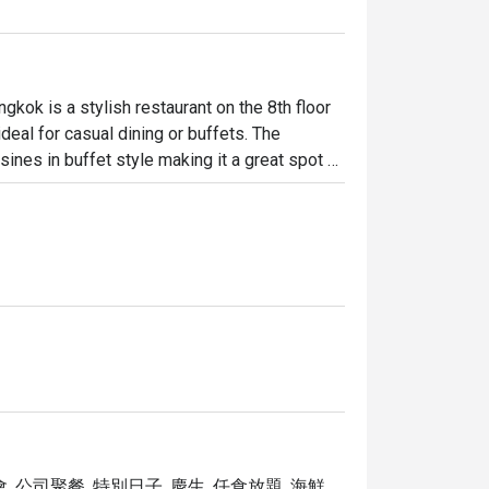
kok is a stylish restaurant on the 8th floor 
eal for casual dining or buffets. The 
sines in buffet style making it a great spot 
, 公司聚餐, 特別日子, 慶生, 任食放題, 海鮮