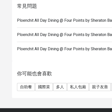
常見問題
Ploenchit All Day Dining @ Four Points by She
Ploenchit All Day Dining @ Four Points by Shera
Ploenchit All Day Dining @ Four Points by Sh
你可能也會喜歡
自助餐
國際菜
多人
私人包廂
親子友善