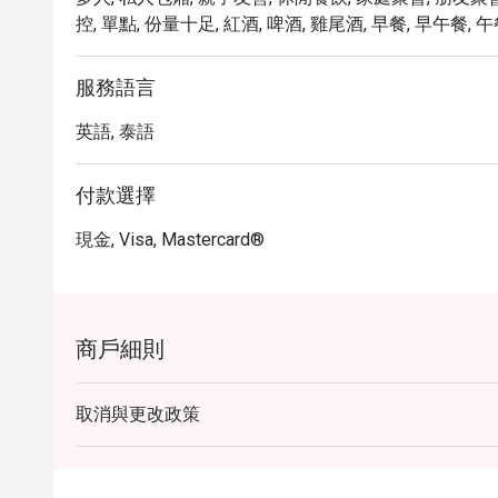
控, 單點, 份量十足, 紅酒, 啤酒, 雞尾酒, 早餐, 早午餐, 午
服務語言
英語, 泰語
付款選擇
現金, Visa, Mastercard®
商戶細則
取消與更改政策