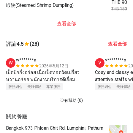
THB 90
蝦餃(Steamed Shrimp Dumpling)
THB 180
查看全部
評論
4.5
(28)
查看全部
w*******a
v********o
W
V
2026年5月12日
2
เป็ดปักกิ่งอร่อย เนื้อเป็ดทอดผัดเปรี้ยว
Cosy and classy e
หวานอร่อย พนักงานบริการดีเยี่ยม 
attentive staffs w
มาตรฐานโรงแรม 5 ดาว 
and clear explanat
服務細心
美好體驗
專業服務
服務細心
美好體驗
skin. Delicious di
有幫助 (0)
cousins taste good 
definitely recomm
and come again.
關於餐廳
Bangkok 973 Phloen Chit Rd, Lumphini, Pathum