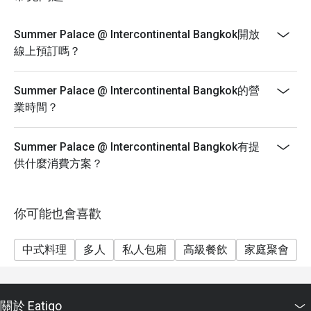
specializes in authentic Cantonese and Hong Kong-
style cuisine, featuring a wide array of Dim Sum,
Summer Palace @ Intercontinental Bangkok開放
premium roasted meats, and traditional seafood
線上預訂嗎？
dishes.
Q: What are the key menu highlights? A: Signature
Summer Palace @ Intercontinental Bangkok的營
highlights include the Hong Kong Suckling Pig, Honey
業時間？
Roasted Pork, Fried Bean Curd Skin with Truffle Sauce,
and the All-You-Can-Eat Dim Sum selection.
Q: What is the dress code? A: The dress code is Smart
Summer Palace @ Intercontinental Bangkok有提
Casual. We recommend polished attire suitable for a
供什麼消費方案？
refined hotel dining environment.
Q: How do I get to Summer Palace @ Intercontinental
你可能也會喜歡
Bangkok? A: The restaurant is located on the M floor of
the Intercontinental Bangkok, which is directly
connected to BTS Chidlom and situated near the
中式料理
多人
私人包廂
高級餐飲
家庭聚會
Erawan Shrine and CentralWorld.
關於 Eatigo