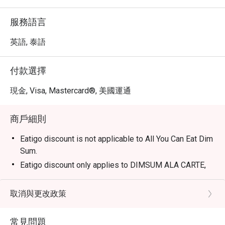
服務語言
英語, 泰語
付款選擇
現金, Visa, Mastercard®, 美國運通
商戶細則
Eatigo discount is not applicable to All You Can Eat Dim
Sum.
Eatigo discount only applies to DIMSUM ALA CARTE,
DESSERTS and PEKING DUCK.
Frequently Asked Questions (FAQs)
取消與更改政策
Q: What kind of cuisine does Summer Palace @
Intercontinental Bangkok offer? A: The restaurant
常見問題