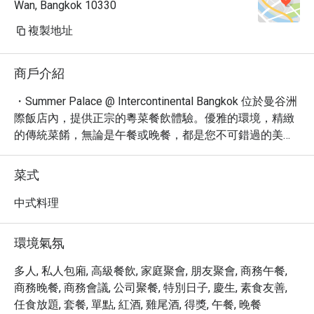
Wan, Bangkok 10330
複製地址
商戶介紹
・Summer Palace @ Intercontinental Bangkok 位於曼谷洲
際飯店內，提供正宗的粵菜餐飲體驗。優雅的環境，精緻
的傳統菜餚，無論是午餐或晚餐，都是您不可錯過的美味
選擇。這裡的蝦餃、松露料理更是深受食客喜愛，成為網
友票選必點佳餚。

菜式
・餐廳提供多樣化的菜單，從精緻小點到豐盛主菜，滿足
不同味蕾的需求。無論是與家人朋友聚餐，或是商務宴
中式料理
請，Summer Palace 都能提供舒適優雅的用餐體驗。飯店
內設有停車場，交通便利，讓您輕鬆享受美食。
環境氣氛
多人, 私人包廂, 高級餐飲, 家庭聚會, 朋友聚會, 商務午餐,
商務晚餐, 商務會議, 公司聚餐, 特別日子, 慶生, 素食友善,
任食放題, 套餐, 單點, 紅酒, 雞尾酒, 得獎, 午餐, 晚餐