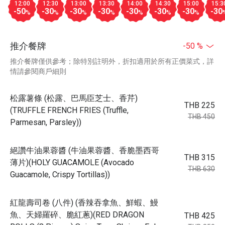
12:00
12:30
13:00
13:30
14:00
14:30
15:00
15:3
-50
-30
-30
-30
-30
-30
-30
-30
%
%
%
%
%
%
%
推介餐牌
-50 %
推介餐牌僅供參考；除特別註明外，折扣適用於所有正價菜式，詳
情請參閱商戶細則
松露薯條 (松露、巴馬臣芝士、香芹)
THB 225
(TRUFFLE FRENCH FRIES (Truffle,
THB 450
Parmesan, Parsley))
絕讚牛油果蓉醬 (牛油果蓉醬、香脆墨西哥
THB 315
薄片)(HOLY GUACAMOLE (Avocado
THB 630
Guacamole, Crispy Tortillas))
紅龍壽司卷 (八件) (香辣吞拿魚、鮮蝦、鰻
魚、天婦羅碎、脆紅蔥)(RED DRAGON
THB 425