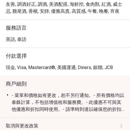
求。

友善, 調酒好正, 調酒, 美酒配搭, 海鮮控, 食肉獸, 紅酒, 威士
・ 透過 Eatigo 預訂 AQuA Bar，您將享有獨家優惠，最高
忌, 雞尾酒, 香檳, 安靜, 優雅高貴, 高質感, 午餐, 晚餐, 宵夜
可享高達 5 折的折扣。立即預訂，盡情享受曼谷頂級飯店
的豐盛美食與絕佳氛圍。
服務語言
英語, 泰語
付款選擇
現金, Visa, Mastercard®, 美國運通, Diners, 銀聯, JCB
商戶細則
- 菜單和價格如有更改，恕不另行通知。- 所有價格均以
泰銖計算，不包括增值稅和服務費。- 此優惠不可與其
他優惠和折扣同時使用。- 請準時到達以確保您的折扣
和座位。如果您提早超過15分鐘到達，您的預訂將無
效。
取消與更改政策