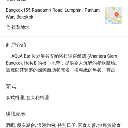
Bangkok155 Rajadamri Road, Lumphini, Pathum
Wan, Bangkok
複製地址
商戶介紹
・ AQuA Bar 位於曼谷安納塔拉暹羅飯店 (Anantara Siam 
Bangkok Hotel) 的核心地帶，提供令人沉醉的餐飲體驗。
這裡以其豐盛的國際自助餐聞名，從精緻的早餐、豐富的
午餐到豐盛的晚餐，全天候滿足您的味蕾。您可在此享受
輕鬆、新潮且舒適的用餐氛圍，是您探索曼谷美食的理想
菜式
之選。

・ 踏入 AQuA Bar，彷彿置身於一個別緻的綠洲，其優雅
泰式料理, 意大利料理
的環境與友善的服務，無論是獨自用餐、與朋友相聚，或
是家庭聚會，都能找到自在的空間。這裡不僅提供各式美
環境氣氛
味小點、精緻咖啡，還有豐富的酒精飲品，從經典雞尾酒
到精選啤酒、葡萄酒，應有盡有，滿足您不同時段的需
酒吧, 朋友聚會, 浪漫約會, 特別日子, 素食友善, 無麩質飲食