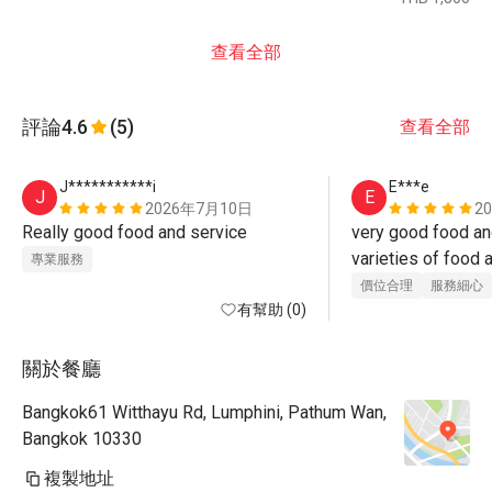
查看全部
評論
4.6
(5)
查看全部
J***********i
E***e
J
E
2026年7月10日
2
Really good food and service 
very good food and
varieties of food a
專業服務
nice. Wonderful en
價位合理
服務細心
有幫助 (0)
enable our family h
night there! 
關於餐廳
Bangkok61 Witthayu Rd, Lumphini, Pathum Wan,
Bangkok 10330
複製地址