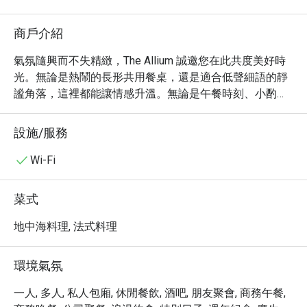
商戶介紹
氣氛隨興而不失精緻，The Allium 誠邀您在此共度美好時
光。無論是熱鬧的長形共用餐桌，還是適合低聲細語的靜
謐角落，這裡都能讓情感升溫。無論是午餐時刻、小酌幾
杯，還是與好友共進晚餐，美味佳餚與絕佳氛圍皆在此自
然交織。

設施/服務
我們的菜單以新鮮、時令食材與大膽的陽光風味，頌揚分
Wi-Fi
享的喜悅。酒吧更為這場饗宴劃下完美句點——充滿香氣的
特色雞尾酒、清爽的有機葡萄酒，以及創意非酒精飲品，
菜式
完美捕捉了地中海的精神精髓。
地中海料理, 法式料理
環境氣氛
一人, 多人, 私人包廂, 休閒餐飲, 酒吧, 朋友聚會, 商務午餐,