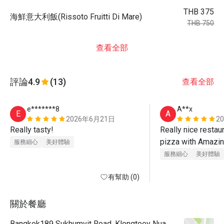
THB 375
海鮮意大利飯(Rissoto Fruitti Di Mare)
THB 750
查看全部
評論
4.9
(13)
查看全部
e*******8
A**x
E
A
2026年6月21日
2
Really tasty!
Really nice restaur
pizza with Amazing
服務細心
美好體驗
Thank you ☺️
服務細心
美好體驗
有幫助 (0)
關於餐廳
Bangkok189 Sukhumvit Road, Klongtoey Nua,