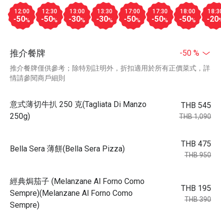
12:00
12:30
13:00
13:30
17:00
17:30
18:00
18:3
-50
-50
-30
-30
-50
-50
-50
-20
%
%
%
%
%
%
%
推介餐牌
-50 %
推介餐牌僅供參考；除特別註明外，折扣適用於所有正價菜式，詳
情請參閱商戶細則
意式薄切牛扒 250 克(Tagliata Di Manzo
THB 545
250g)
THB 1,090
THB 475
Bella Sera 薄餅(Bella Sera Pizza)
THB 950
經典焗茄子 (Melanzane Al Forno Como
THB 195
Sempre)(Melanzane Al Forno Como
THB 390
Sempre)