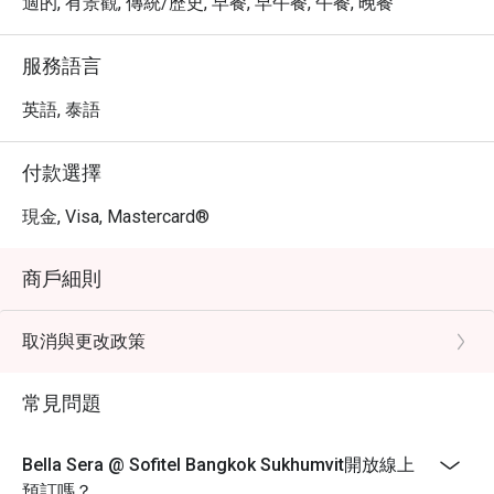
價格，體驗精緻的義大利美食與服務。建議提前預約，確
適的, 有景觀, 傳統/歷史, 早餐, 早午餐, 午餐, 晚餐
保您的專屬席位。
服務語言
英語, 泰語
付款選擇
現金, Visa, Mastercard®
商戶細則
取消與更改政策
常見問題
Bella Sera @ Sofitel Bangkok Sukhumvit開放線上
預訂嗎？