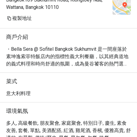
Wattana, Bangkok 10110
複製地址
商戶介紹
・Bella Sera @ Sofitel Bangkok Sukhumvit 是一間座落於
素坤逸索菲特飯店內的指標性義大利餐廳，以其經典道地
的義式料理和時尚舒適的氛圍，成為曼谷饕客的熱門選
擇。餐廳地理位置優越，緊鄰 BTS Asok 與 MRT 
Sukhumvit 站，交通十分便捷，亦方便探索周邊景點。

菜式
・Bella Sera 在 Eatigo 擁有高達 4.7 星的卓越評價。招牌
美食包括手工義大利香腸、濃郁海鮮燴飯及豐富的精選葡
意大利料理
萄酒單，完美滿足午餐、晚餐或獨自品味的各種需求。餐
廳提供多樣化的有機餐點與素食選項，並設有無障礙設
環境氣氛
施，確保賓客享受無憂的用餐時光。

・立即透過 Eatigo 預訂 Bella Sera @ Sofitel Bangkok 
多人, 高級餐飲, 朋友聚會, 家庭聚會, 特別日子, 慶生, 素食
Sukhumvit，即可享最高 5 折獨家優惠，讓您以最優惠的
友善, 套餐, 單點, 美酒配搭, 紅酒, 雞尾酒, 香檳, 優雅高貴, 舒