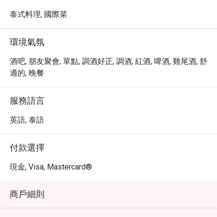
・這裡的氛圍舒適宜人，您可在此品嚐精選咖啡、各式烈
酒、啤酒與特色雞尾酒，享受悠閒時光。

泰式料理, 國際菜
・地點交通便利，鄰近 BTS Phaya Thai 站，讓您輕鬆探索
水門市場及周邊熱門景點。

環境氣氛
・立即透過 Eatigo 預訂 The Drink Pool Bar @ Vince Hotel 
Pratunam，即可享受高達 5 折的獨家優惠，讓您的用餐體
酒吧, 朋友聚會, 單點, 調酒好正, 調酒, 紅酒, 啤酒, 雞尾酒, 舒
驗更加物超所值。
適的, 晚餐
服務語言
英語, 泰語
付款選擇
現金, Visa, Mastercard®
商戶細則