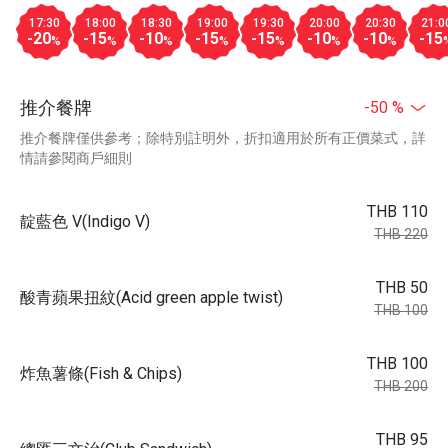
17:30
18:00
18:30
19:00
19:30
20:00
20:30
21:0
-20
-15
-10
-15
-15
-10
-10
-15
%
%
%
%
%
%
%
推介餐牌
-50 %
推介餐牌僅供參考；除特別註明外，折扣適用於所有正價菜式，詳
情請參閱商戶細則
THB 110
靛藍色 V(Indigo V)
THB 220
THB 50
酸青蘋果扭紋(Acid green apple twist)
THB 100
THB 100
炸魚薯條(Fish & Chips)
THB 200
THB 95