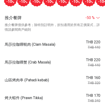
-10
-10
-10
-10
-10
-10
-10
-10
%
%
%
%
%
%
%
推介餐牌
-50 %
推介餐牌僅供參考；除特別註明外，折扣適用於所有正價菜式，詳
情請參閱商戶細則
THB 220
馬莎拉咖喱蜆肉 (Clam Masala)
THB 440
THB 220
馬莎拉咖喱蟹 (Crab Masala)
THB 440
THB 160
山區烤肉串 (Pahadi kebab)
THB 320
THB 170
烤大蝦件 (Prawn Tikka)
THB 340