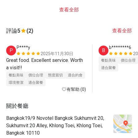
查看全部
評論
5
(2)
查看全部
P****y
b********6
P
B
2025年11月30日
2
Great food. Excellent service. Worth 
餐點美味
價位合理
a visit!!
適合聚餐
餐點美味
價位合理
態度親切
適合約會
環境整潔
適合聚餐
有幫助 (0)
關於餐廳
Bangkok19/9 Novotel Bangkok Sukhumvit 20,
Sukhumvit 20 Alley, Khlong Toei, Khlong Toei,
Bangkok 10110