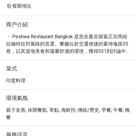
複製地址
商戶介紹
・ Peshwa Restaurant Bangkok 是您在曼谷探索正宗馬哈
拉施特拉邦風味的首選。餐廳位於交通便捷的素坤逸路20
巷，以其道地美食和溫馨舒適的環境，獲得531則評論中
4.8的高分肯定。這裡供應全天候餐點，特別推薦必嚐的招
牌菜餚，如香辣的Misal Pav、經典的Vada Pav以及香甜的
菜式
Puran Poli。無論獨自用餐或團體聚餐，Peshwa都能提供
休閒、安靜且令人愉悅的用餐體驗。

印度料理
・ 透過 Eatigo 預訂 Peshwa Restaurant Bangkok，立即享
受高達五折的獨家優惠。立即預訂，以超值價格品嚐地道
環境氣氛
的印度馬拉地美食，享受無與倫比的用餐體驗。
親子友善, 休閒餐飲, 單點, 海鮮控, 傳統/歷史, 早餐, 午餐, 晚
餐
服務語言