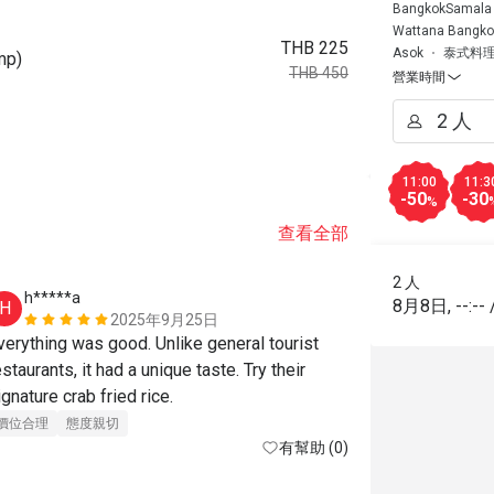
BangkokSamala H
Wattana Bangko
THB 225
Asok
泰式料
p)
THB 450
營業時間
11:00
11:3
-50
-30
%
查看全部
2 人
h*****a
A****e
8月8日
,
--:--
H
A
2025年9月25日
verything was good. Unlike general tourist 
餐點美味
價
estaurants, it had a unique taste. Try their 
signature crab fried rice. 
價位合理
態度親切
有幫助 (0)