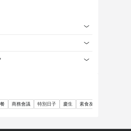
？
餐
商務會議
特別日子
慶生
素食友善
套餐
單點