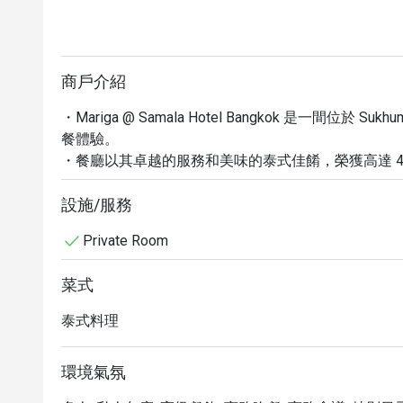
商戶介紹
・Mariga @ Samala Hotel Bangkok 是一間位於
餐體驗。

・餐廳以其卓越的服務和美味的泰式佳餚，榮獲高達 4.9
用深受歡迎的午餐、晚餐，或是品嚐經典金邊粉，都能
・除了豐富的菜單選擇，Mariga 也提供多樣化的
設施/服務
獨自用餐或團體旅客前來，享受曼谷美食之旅。

Private Room
・透過 Eatigo 預訂 Mariga @ Samala Hotel
高達五折的用餐優惠，讓您的曼谷美食體驗更超值。
菜式
泰式料理
環境氣氛