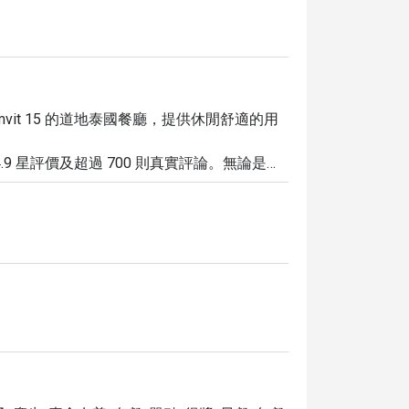
 Sukhumvit 15 的道地泰國餐廳，提供休閒舒適的用
 星評價及超過 700 則真實評論。無論是享
感受到家的溫馨。

早餐，並設有附設酒吧與寬敞的免費停車場，方便
 Bangkok，即可輕鬆享用優質泰國料理，並獨家享有最