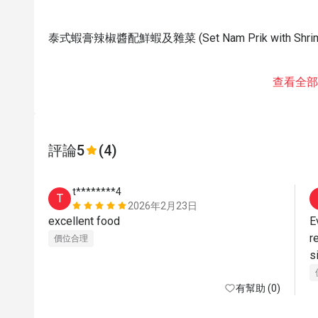
泰式蝦膏辣椒醬配鮮蝦及雜菜 (Set Nam Prik with Shrim
查看全部
評論
5
(4)
t********4
T
2026年2月23日
excellent food
E
r
價位合理
有幫助 (0)