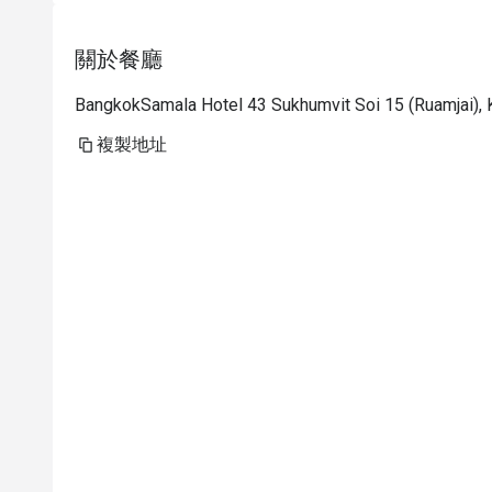
關於餐廳
BangkokSamala Hotel 43 Sukhumvit Soi 15 (Ruamjai),
複製地址