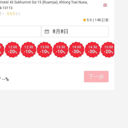
otel 43 Sukhumvit Soi 15 (Ruamjai), Khlong Toei Nuea,
k 10110
理
5.0
|
148 訂座
0
12:00
12:30
13:00
13:30
14:00
14:30
15:00
15:3
-20
-10
-10
-10
-30
-30
-20
-50
%
%
%
%
%
%
%
%
下一步
A*****
/
--%
A
2025年6月13日
2025年5
位合理
態度親切
環境整潔
餐點美味
有幫助 (0)