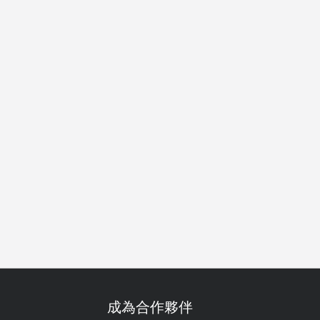
舒適的
得獎
午餐
晚餐
成為合作夥伴