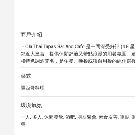
商戶介紹
・Ola Thai Tapas Bar And Cafe 是一間深受好評 (4
鄰近大皇宮，提供休閒舒適又帶點浪漫的用餐氛圍。這裡以
和特色調酒聞名，是午餐、晚餐或獨自用餐的絕佳選擇。
餅，還是享受一杯精選咖啡或宵夜美酒，都能在多元菜
・立即透過 Eatigo 預訂 Ola Thai Tapas Bar
菜式
可享最高 5 折的專屬用餐優惠。
墨西哥料理
環境氣氛
一人, 多人, 休閒餐飲, 酒吧, 朋友聚會, 素食友善, 單點, 調
餐