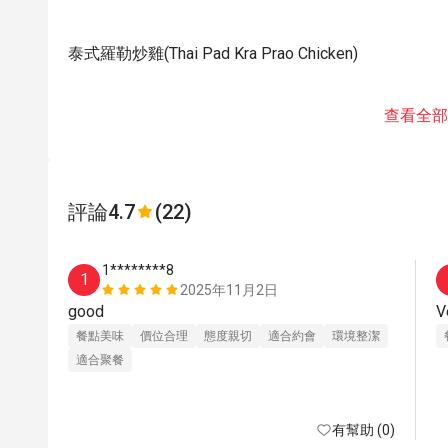
泰式羅勒炒雞(Thai Pad Kra Prao Chicken)
查看全部
評論
4.7
(22)
1********8
1
2025年11月2日
good
V
餐點美味
價位合理
態度親切
適合約會
環境整潔
適合聚餐
有幫助 (0)