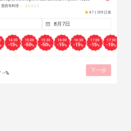
墨西哥料理
4.7
|
209 訂座
0
14:30
15:00
15:30
16:00
16:30
17:00
17:30
18:0
-15
-50
-50
-15
-15
-15
-10
-10
%
%
%
%
%
%
%
%
下一步
/
--%
y********x
Y
2025年8月18日
2025年4
A great spot for a meal an
of the dishes is high, a
位合理
態度親切
very pleasant, with friend
service.

餐點美味
價位合理
態度親
有幫助 (0)
We ordered three items:
