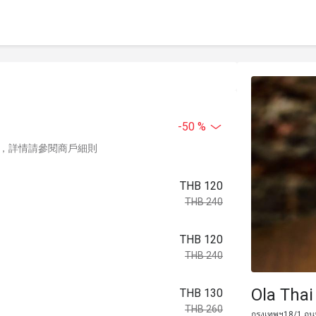
-50 %
，詳情請參閱商戶細則
THB 120
THB 240
THB 120
THB 240
Ola Thai
THB 130
THB 260
กรุงเทพฯ18/1 ถน