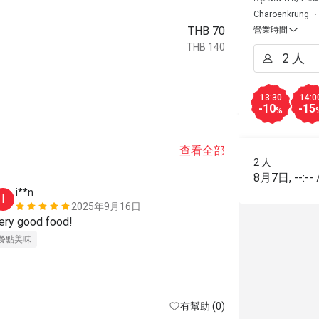
Charoenkrung
THB 70
營業時間
THB 140
13:30
14:0
-10
-15
%
查看全部
2 人
8月7日
,
--:--
i**n
P*******
I
P
2025年9月16日
ery good food!
👍👍👍
餐點美味
餐點美味
價
有幫助 (0)