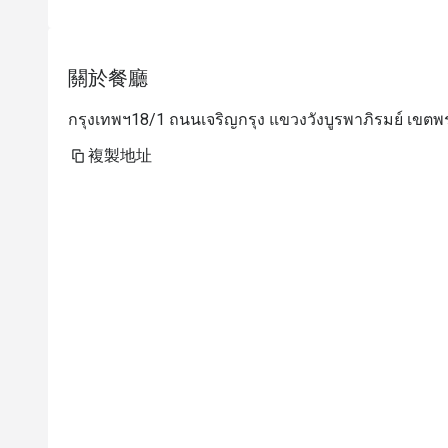
關於餐廳
กรุงเทพฯ18/1 ถนนเจริญกรุง แขวงวังบูรพาภิรมย์ เขต
複製地址