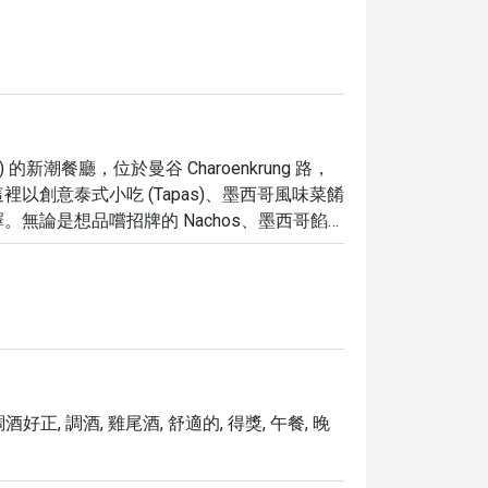
.8 星) 的新潮餐廳，位於曼谷 Charoenkrung 路，
創意泰式小吃 (Tapas)、墨西哥風味菜餚
無論是想品嚐招牌的 Nachos、墨西哥餡
單中找到心儀的選項。

 And Cafe，體驗結合泰國與墨西哥風味的獨特美食，並
酒好正, 調酒, 雞尾酒, 舒適的, 得獎, 午餐, 晚