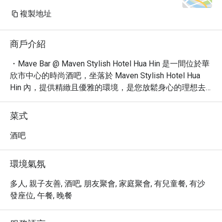
複製地址
商戶介紹
・Mave Bar @ Maven Stylish Hotel Hua Hin 是一間位於華
欣市中心的時尚酒吧，坐落於 Maven Stylish Hotel Hua 
Hin 內，提供精緻且優雅的環境，是您放鬆身心的理想去
處。

・在 Mave Bar and Cafe，您可以享受涵蓋國際與泰式料理
菜式
的多元美食體驗。無論是悠閒享用一頓完整餐點，還是品
嚐開胃小點、沙拉、義大利麵、漢堡或三明治，這裡都能
酒吧
帶給您身心滿足的用餐感受。浪漫氛圍中，每一餐都是味
覺與心靈的雙重享受。

環境氣氛
・透過 Eatigo 預訂 Mave Bar and Cafe，即可享有最高 5 
折優惠，輕鬆體驗華欣的時尚美食之旅！
多人, 親子友善, 酒吧, 朋友聚會, 家庭聚會, 有兒童餐, 有沙
發座位, 午餐, 晚餐