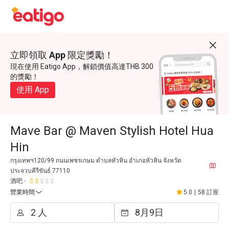
立即領取 App 限定獎勵！
現在使用 Eatigo App，解鎖價值高達THB 300
的獎勵！
使用 App
Mave Bar @ Maven Stylish Hotel Hua
Hin
กรุงเทพฯ120/99 ถนนเพชรเกษม ตำบลหัวหิน อำเภอหัวหิน จังหวัด
ประจวบคีรีขันธ์ 77110
酒吧
營業時間
5.0
|
58 訂座