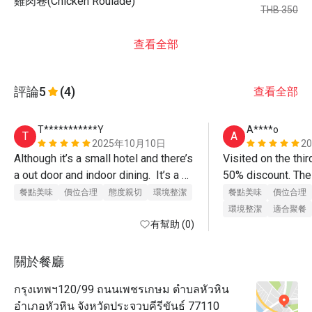
雞肉卷(Chicken Roulade)
THB 350
查看全部
評論
5
(4)
查看全部
T***********Y
A****o
T
A
2025年10月10日
2
Although it’s a small hotel and there’s 
Visited on the third
a out door and indoor dining.  It’s a 
50% discount. The 
quiet area and there’s staffs were 
still very good👍
餐點美味
價位合理
態度親切
環境整潔
餐點美味
價位合理
very friendly and attentive.  All food 
環境整潔
適合聚餐
were great and the staff even gave 
有幫助 (0)
us a surprise.  Thank you Eatigo for 
great discount. 
關於餐廳
กรุงเทพฯ120/99 ถนนเพชรเกษม ตำบลหัวหิน
อำเภอหัวหิน จังหวัดประจวบคีรีขันธ์ 77110