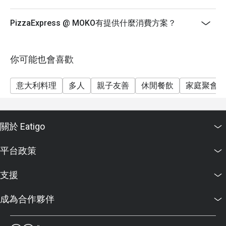
如有任何爭議PizzaExpress (Hong Kong) Limited 保留
最終決定權
PizzaExpress @ MOKO有提供什麼消費方案？
-如你需要協助，請寄送電郵至
support.hk@eatigo.com或透過在線諮詢聯絡我們。
你可能也會喜歡
意大利料理
多人
親子友善
休閒餐飲
家庭聚會
關於 Eatigo
平台政策
支援
成為合作夥伴