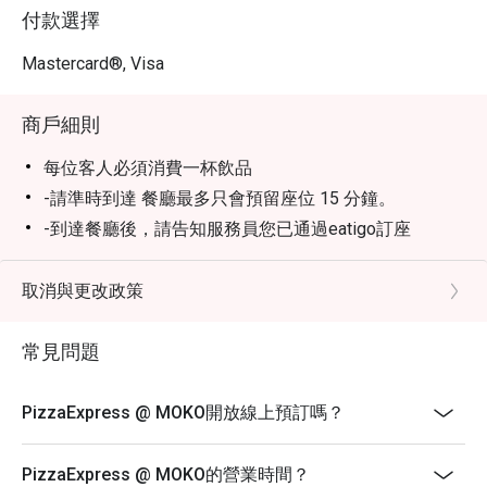
付款選擇
Mastercard®, Visa
商戶細則
每位客人必須消費一杯飲品
-請準時到達 餐廳最多只會預留座位 15 分鐘。
-到達餐廳後，請告知服務員您已通過eatigo訂座
-eatigo折扣僅適用於主餐牌單點食物。不適用於飲料、
套餐、其他推廣優惠。
取消與更改政策
-eatigo 折扣可能不適用於加一服務費，餐廳有最終
決定權。
常見問題
-不可與餐廳其他推廣優惠同時使用。
-折扣只限於堂食，不包括外賣等訂單。
PizzaExpress @ MOKO開放線上預訂嗎？
-假日期間價錢可能有變動。請直接與餐廳聯絡以確認
假日期間的餐牌及價格。
PizzaExpress @ MOKO的營業時間？