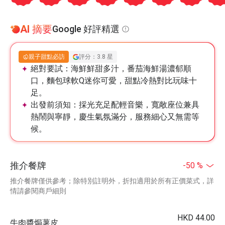
AI 摘要
Google 好評精選
親子甜點必訪
評分：3.8 星
絕對要試：
海鮮鮮甜多汁，番茄海鮮湯濃郁順
口，麵包球軟Q迷你可愛，甜點冷熱對比玩味十
足。
出發前須知：
採光充足配輕音樂，寬敞座位兼具
熱鬧與寧靜，慶生氣氛滿分，服務細心又無需等
候。
推介餐牌
-50 %
推介餐牌僅供參考；除特別註明外，折扣適用於所有正價菜式，詳
情請參閱商戶細則
HKD 44.00
牛肉醬焗薯皮