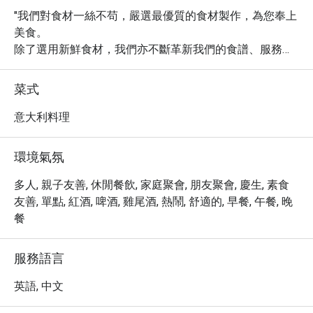
"我們對食材一絲不苟，嚴選最優質的食材製作，為您奉上
美食。

除了選用新鮮食材，我們亦不斷革新我們的食譜、服務和
室內裝潢，務求為您提供最佳餐飲體驗。

我們致力為您提供美食和製造難忘時光，自1965年至今從
菜式
未變改。"
意大利料理
環境氣氛
多人, 親子友善, 休閒餐飲, 家庭聚會, 朋友聚會, 慶生, 素食
友善, 單點, 紅酒, 啤酒, 雞尾酒, 熱鬧, 舒適的, 早餐, 午餐, 晚
餐
服務語言
英語, 中文