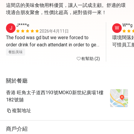
這間店的美味食物用料優質，讓人一試成主顧。舒適的環
境適合朋友聚會，性價比超高，絕對值得一來！
J****e
W**g
J
W
2026年4月11日
The food was gd but we were forced to 
環境闊落好
order drink for each attendant in order to get 
可惜員工服
the deal. And of course the drink is NOT 
但食物質
餐點美味
applicable for discount. The waiter asked us 
有幫助 (2)
to get some cans of coke to go since we 
have finished meal already , how FUN!
關於餐廳
香港 旺角太子道西193號MOKO新世紀廣場1樓
182號舖
複製地址
商戶介紹