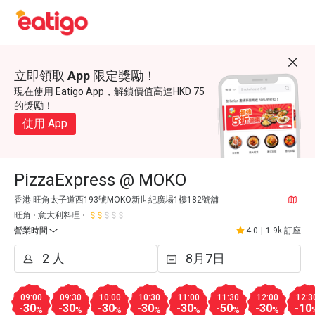
立即領取 App 限定獎勵！
現在使用 Eatigo App，解鎖價值高達HKD 75
的獎勵！
使用 App
PizzaExpress @ MOKO
香港 旺角太子道西193號MOKO新世紀廣場1樓182號舖
旺角
意大利料理
營業時間
4.0
|
1.9k 訂座
09:00
09:30
10:00
10:30
11:00
11:30
12:00
12:3
-30
-30
-30
-30
-30
-50
-30
-10
%
%
%
%
%
%
%