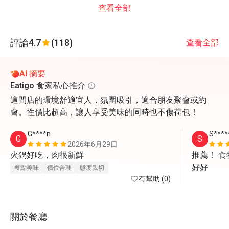
查看全部
評論
4.7
(118)
查看全部
AI 摘要
Eatigo 食家私心推介
這間店的環境舒適宜人，氛圍吸引，適合朋友聚會或約
會。性價比超高，讓人享受美味的同時也不傷荷包！
G****n
S****
G
S
2026年6月29日
火鍋好吃，肉很新鮮
推薦！ 
好好
餐點美味
價位合理
態度親切
有幫助 (0)
關於餐廳