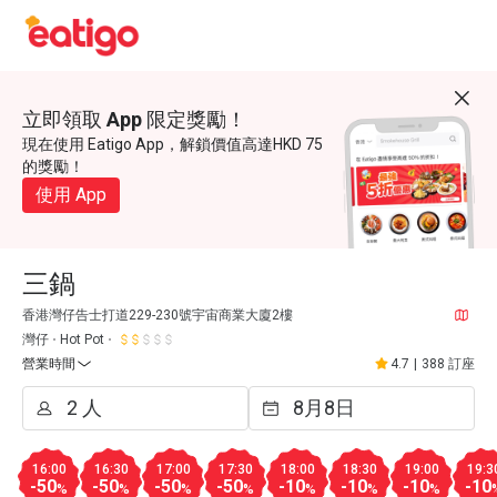
立即領取 App 限定獎勵！
現在使用 Eatigo App，解鎖價值高達HKD 75
的獎勵！
使用 App
三鍋
香港灣仔告士打道229-230號宇宙商業大廈2樓
灣仔
Hot Pot
營業時間
4.7
|
388 訂座
16:00
16:30
17:00
17:30
18:00
18:30
19:00
19:3
-50
-50
-50
-50
-10
-10
-10
-10
%
%
%
%
%
%
%