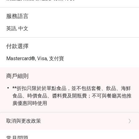
服務語言
英語, 中文
付款選擇
Mastercard®, Visa, 支付寶
商戶細則
**折扣只限於於單點食品，並不包括套餐、飲品、海鮮
食品、時價食品、醬料費及開瓶費；不可與餐廳其他推
廣優惠同時使用
- 加一服務費以原價計算
- 餐廳留檯15分鐘
取消與更改政策
- 就座前請先出示eatigo之訂位確認通知
常見問題
- 用餐時間為 2小時