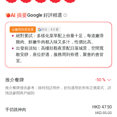
AI 摘要
Google 好評精選
嫩滑肉菜首選
評分：4.3 星
絕對要試：
多樣化菜單配上份量十足，每道嫩滑
雞肉、鮮嫩牛肉都入味又多汁，性價比高。
出發前須知：
高樓壯觀夜景配日落城景，空間寬
敞安靜，座位舒適，服務周到有禮，聚會約會皆
宜。
推介餐牌
-50 %
推介餐牌僅供參考；除特別註明外，折扣適用於所有正價菜式，詳
情請參閱商戶細則
HKD 47.50
手切跳神肉
HKD 95.00