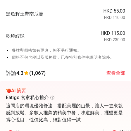
HKD 55.00
黑魚籽玉帶南瓜羹
HKD 110.00
HKD 115.00
乾燒蝦球
HKD 230.00
餐牌與價格如有更改，恕不另行通知。
價格不包含稅以及服務費，已在特別條件中說明者除外。
評論
4.3
(1,067)
查看全部
AI 摘要
Eatigo 食家私心推介
這間店的環境優雅舒適，搭配美麗的山景，讓人一進來就
感到放鬆。多數人推薦的精美中餐，味道鮮美，擺盤更是
賞心悅目，性價比高，絕對值得一試！