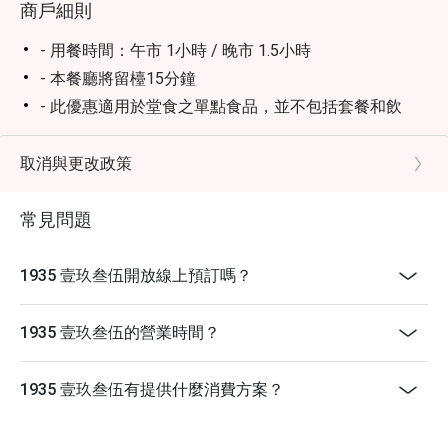
商戶細則
賞中環城市美景，搭配優雅的氛圍和一流的服務，是美食
愛好者不可錯過的必訪之地！

- 用餐時間：午市 1小時 / 晚市 1.5小時
推薦菜單

- 本餐廳將留檯15分鐘
羅漢果菊花茶

- 此優惠適用於堂食之單點食品，並不包括套餐和飲
必喝推薦：稍微浸泡一段時間再飲用，風味最佳。茶香清
品，不可與餐廳其他推廣優惠同時使用
淡甘甜，回味悠長，飲後喉嚨倍感舒適清爽。

- 加一服務費以原價計算
取消與更改政策
香蒜手撕走地雞

- 如有任何爭議，1935 Restaurant保留一切有關行使優
這道菜選用走地雞，手撕保持其自然肉質。雞肉香嫩彈
惠之最終決定權。
牙，表面撒上香脆蒜末，濃郁香氣撲鼻。此外還搭配黑松
常見問題
露和芫荽，濃香誘人，令人回味無窮。

- 1935 Restaurant保留隨時更改條款及細則的權利，恕
魚香茄子

不另行通知。
1935 壹玖叁伍開放線上預訂嗎？
茄子口感鮮甜鹹香，風味平衡，完全不油膩。香辣的滋味
- 所有訂枱需由餐廳電話確認才作實，餐廳有權保留一
令人食慾大開，是一道極佳的開胃菜。

切座位安排權利
1935 壹玖叁伍的營業時間？
陳年黑醋肉

以陳年黑醋製作的黑醋肉，外皮炸得香脆，酸甜度恰到好
處。無骨豬肉塊鮮嫩多汁，讓人一口接一口，不會覺得
1935 壹玖叁伍有提供什麼消費方案？
膩，是一道非常出色的菜品。

糖醋桂花魚
