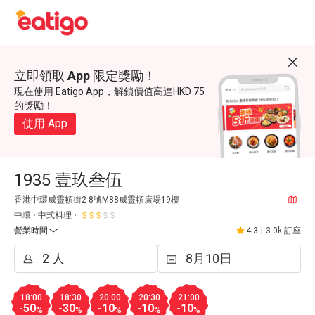
立即領取 App 限定獎勵！
現在使用 Eatigo App，解鎖價值高達HKD 75
的獎勵！
使用 App
1935 壹玖叁伍
香港中環威靈頓街2-8號M88威靈頓廣場19樓
中環
中式料理
營業時間
4.3
|
3.0k 訂座
18:00
18:30
20:00
20:30
21:00
-50
-30
-10
-10
-10
%
%
%
%
%