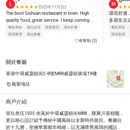
L*
M****
L
M
2025年11月3日
The best Sichuan restaurant in town. High 
環境舒適
quality food, great service. I keep coming 
多朋友去
back. So grateful to have this place. 
非常喜歡
餐點美味
價位合理
態度親切
適合約會
餐點美味
環境整潔
適合聚餐
環境整潔
有幫助 (2)
關於餐廳
香港中環威靈頓街2-8號M88威靈頓廣場19樓
複製地址
商戶介紹
壹玖叁伍1935 坐落於中環威靈頓街M88，匯聚川菜精髓，
更以精心設計賦予傳統中國風味以全新時尚面目。餐廳位
於十九層，坐擁華麗都市精緻，以充滿懷舊風情的擺設令