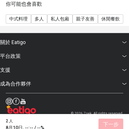
強烈推薦：桂花魚肉質鮮嫩滑口，外酥內嫩，炸至完美。
你可能也會喜歡
搭配新鮮配料與酸甜醬汁，酸甜適中，非常開胃。

瑤柱蛋白冬茸羹

中式料理
多人
私人包廂
親子友善
休閒餐飲
這款冬茸羹味道鮮甜濃郁，口感順滑，是一道令人滿足的
湯品。

酸辣羹

關於 Eatigo
必試推薦：配料豐富，酸辣鮮香，濃稠度適中，完美平衡
平台政策
支援
成為合作夥伴
© 2026 Zoek. All rights reserved.
2 人
下一步
8月10日, --:-- / --%