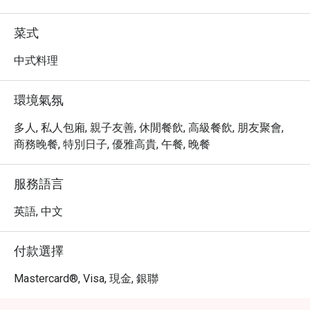
人回味新派川菜的悠長傳統。餐廳以提供華抄手、辣子
雞、棒棒雞、家鄉回鍋肉、一口燻魚、夫妻肺片、黃金香
菜式
脆軟殼蟹、重慶香辣原隻肉蟹、西蘭花炒四川辣肉腸等，
更呈獻各式精品雞尾酒等選擇，務求為客人帶來舒暢適意
中式料理
的用餐體驗。

環境氣氛
位於中環威靈頓街M88的 1935餐廳，巧妙地將四川菜的精
髓與現代時尚的中國傳統風味重新演繹，透過精心設計和
多人, 私人包廂, 親子友善, 休閒餐飲, 高級餐飲, 朋友聚會,
創新理念，為食客帶來耳目一新的感受。

商務晚餐, 特別日子, 優雅高貴, 午餐, 晚餐
餐廳位於19樓，提供高端的都市用餐體驗，室內設計融合
懷舊元素與現代四川菜的豐富傳統，讓人一邊回味經典，
服務語言
一邊享受創新的味覺體驗。

餐單包括多款招牌菜，如四川抄手、辣子雞、棒棒雞、家
英語, 中文
鄉回鍋肉、一口燻魚、夫妻肺片、黃金香脆軟殼蟹、重慶
香辣全蟹、以及西蘭花炒四川辣肉腸等。

付款選擇
除了豐富多樣的菜品外，餐廳還提供多款精品雞尾酒，旨
在為顧客營造放鬆愉悅的用餐氛圍。

Mastercard®, Visa, 現金, 銀聯
主廚在傳統四川菜方面擁有深厚經驗，並巧妙運用創新技
術，將每道特色菜提升到新的高度。餐廳落地玻璃窗可欣