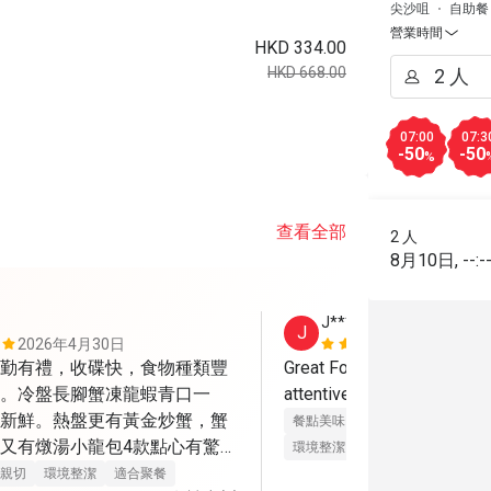
尖沙咀
自助餐
營業時間
HKD 334.00
HKD 668.00
07:00
07:3
-50
-50
%
查看全部
2 人
8月10日
,
--:-
J****
J
2026年4月30日
2025年8月
勤有禮，收碟快，食物種類豐
Great Food, Great ambiance
。冷盤長腳蟹凍龍蝦青口一
attentive and friendly staff
新鮮。熱盤更有黃金炒蟹，蟹
餐點美味
價位合理
態度親切
又有燉湯小龍包4款點心有驚
環境整潔
適合聚餐
色，葡撻很地道，W自家雪
親切
環境整潔
適合聚餐