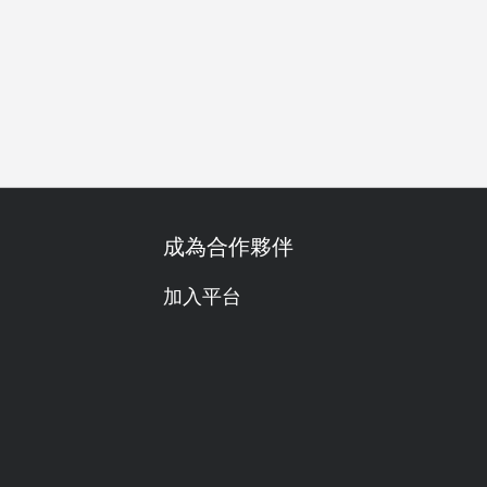
慶生
公司聚餐
任食放題
無限暢飲
無麩質飲食友善
成為合作夥伴
加入平台