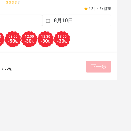
4.2
|
4.6k 訂座
0
08:00
12:00
12:30
13:00
-50
-30
-30
-30
%
%
%
%
%
下一步
-
/
--%
S*
S
21日
2025年5月15日
 and very 
謝謝餐廳安排靠窗座位，令人心曠神怡
s..Love this place!
務員殷勤有禮。
適合約會
餐點美味
態度親切
適合約會
環境整潔
適合聚餐