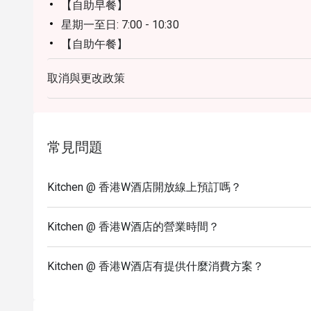
【自助早餐】
星期一至日: 7:00 - 10:30
【自助午餐】
星期一至日: 12:00 - 14:30
取消與更改政策
【自助晚餐】
星期一至四: 18:00 - 22:00
星期五至日、公眾假期及前夕: 18:00 - 20:00 及 20:30 
查詢: 852 3717 2299 | kitchen.hk@whotels.com
常見問題
條款及細則
1. 自助餐價格及時段只適用至2026年7月31日
Kitchen @ 香港W酒店開放線上預訂嗎？
2. 餐桌預訂最多保留 15 分鐘
3. 10% 服務費以原價為準
Kitchen @ 香港W酒店的營業時間？
4. 早餐用餐時間為60分鐘
5. 此優惠只適用於堂食，不包括特別菜單，不可
Kitchen @ 香港W酒店有提供什麼消費方案？
6. 折扣僅適用於通過eatigo預訂餐桌的確切人數
7. 小童價錢只適用於 3-11 歲的小童