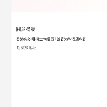
糕。蘋果汁檸
落有海景，地
糕及蠟燭送上
不錯。
關於餐廳
香港尖沙咀柯士甸道西1號香港W酒店6樓
複製地址