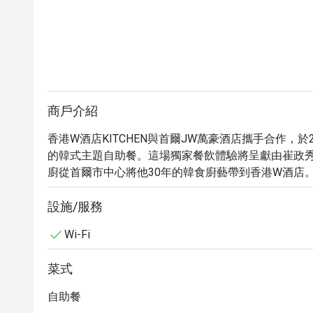
商戶介紹
香港W酒店KITCHEN與首爾JW萬豪酒店攜手合作，於
的韓式主題自助餐。這場獨家餐飲體驗將呈獻由崔政秀總廚主
廚從首爾市中心將他30年的韓食廚藝帶到香港W酒店。Jun
TripAdvisor上排名第一的自助餐「Flavors」
讓賓客直接感受首爾的創新美食活力。
設施/服務
Wi-Fi
菜式
自助餐