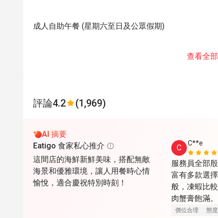
成人自助午餐 (星期六至日及公眾假期)
查看全部
評論
4.2
(1,969)
AI 摘要
C**e
Eatigo 食家私心推介
C
這間店的海鮮新鮮美味，搭配無敵
服務員全部殷
海景和優雅環境，讓人用餐時心情
富有多款選擇
愉悅，適合慶祝特別時刻！
般，凍蝦比較
肉蟹膏飽滿。
喜。甜品最出
價位合理
態度