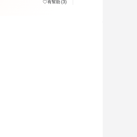
檬茶橙汁咖啡茶任飲。 環境闊
有幫助 (3)
方清潔整齊 。生日仲有額外蛋
。 50%後整體性價比及體驗很