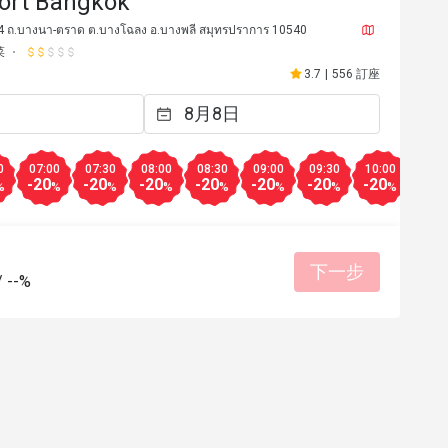
sort Bangkok
่ 4 ถ.บางนา-ตราด ต.บางโฉลง อ.บางพลี สมุทรปราการ 10540
菜
3.7
|
556 訂座
0
07:00
07:30
08:00
08:30
09:00
09:30
10:00
10:3
-20
-20
-20
-20
-20
-20
-20
-20
%
%
%
%
%
%
%
%
下一步
อ****************ร
อ
/
--%
2024年5月13日
2024年2
รับ
เราได้รับส่วนลดท้ายบิล 
ทำให้
有幫助 (0)