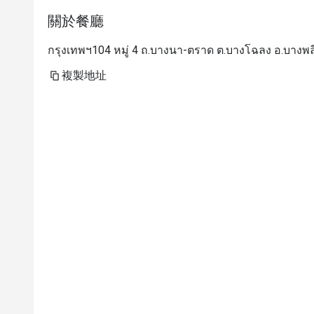
關於餐廳
กรุงเทพฯ104 หมู่ 4 ถ.บางนา-ตราด ต.บางโฉลง อ.บางพ
複製地址