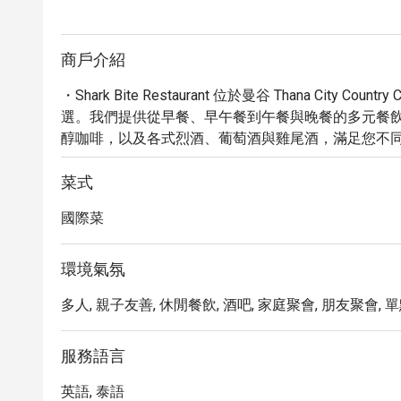
商戶介紹
・Shark Bite Restaurant 位於曼谷 Thana City
選。我們提供從早餐、早午餐到午餐與晚餐的多元餐
醇咖啡，以及各式烈酒、葡萄酒與雞尾酒，滿足您不
與親友、商務夥伴共享美好時光的絕佳場域。

・提供便利的用餐體驗，是前往機場前後或在高爾夫
菜式
的服務，讓您無憂無慮地享受美食。

國際菜
・透過 Eatigo 預訂，您可享高達 5 折的優惠，讓
環境氣氛
多人, 親子友善, 休閒餐飲, 酒吧, 家庭聚會, 朋友聚會, 單點
服務語言
英語, 泰語