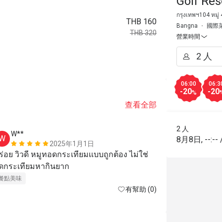
Golf Re
กรุงเทพฯ104 หมู
THB 160
Bangna
國際
THB 320
營業時間
06:00
06:3
-20
-20
%
查看全部
2 人
W**
p***t
W
P
8月8日
,
--:--
2025年1月1日
ร่อย วิวดี หมูทอดกระเทียมเเบบถูกต้อง ไม่ใช่
อาหารอร่อยค
ผัดกระเทียมหากินยาก 
餐點美味
有幫助 (0)