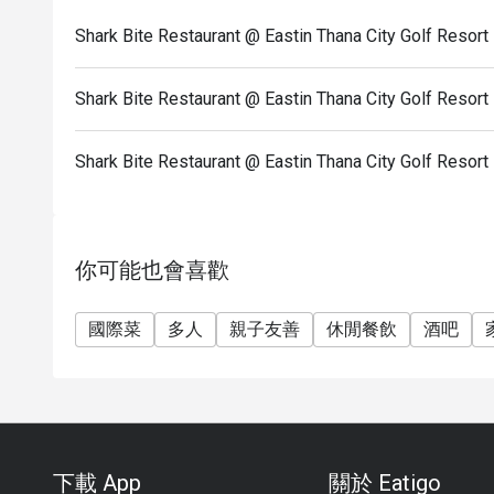
Shark Bite Restaurant @ Eastin Thana City Golf
Shark Bite Restaurant @ Eastin Thana City Golf 
Shark Bite Restaurant @ Eastin Thana City Gol
你可能也會喜歡
國際菜
多人
親子友善
休閒餐飲
酒吧
下載 App
關於 Eatigo