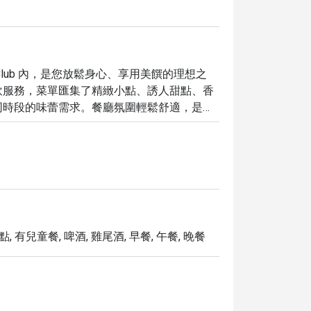
 Country Club 內，是您放鬆身心、享用美饌的理想之
飲服務，菜單匯集了精緻小點、誘人甜點、香
同時段的味蕾需求。餐廳氛圍輕鬆舒適，是您
行程中的完美歇腳點。寬敞的停車空間與親切
您的用餐體驗更加物超所值！
, 有兒童餐, 啤酒, 雞尾酒, 早餐, 午餐, 晚餐