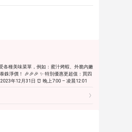
享受各種美味菜單，例如：蜜汁烤蝦、外脆內嫩
銖淨價！ 🎉🎉🎉 ✨ 特別優惠更超值：買四
年12月31日 ⏰ 晚上7:00 – 凌晨12:01