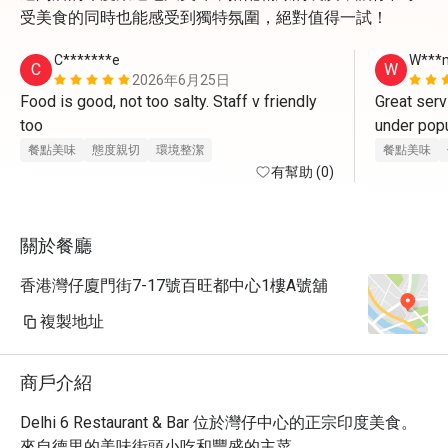
受美食的同時也能感受到獨特氛圍，絕對值得一試！
C*******e
W***
C
W
2026年6月25日
Food is good, not too salty. Staff v friendly 
Great serv
too 
under popul
staff. 
餐點美味
態度親切
環境整潔
餐點美味
有幫助 (0)
關於餐廳
香港灣仔廈門街7-17號百旺都中心1樓A號舖
複製地址
商戶介紹
Delhi 6 Restaurant & Bar 位於灣仔中心的正宗印度美食。
來自德里的美味街頭小吃和豐盛的主菜。