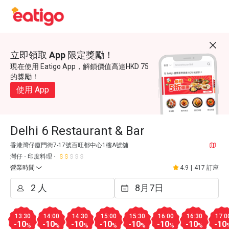
立即領取 App 限定獎勵！
現在使用 Eatigo App，解鎖價值高達HKD 75
的獎勵！
使用 App
Delhi 6 Restaurant & Bar
香港灣仔廈門街7-17號百旺都中心1樓A號舖
灣仔
印度料理
營業時間
4.9
|
417 訂座
13:30
14:00
14:30
15:00
15:30
16:00
16:30
17:0
-10
-10
-10
-10
-10
-10
-10
-10
%
%
%
%
%
%
%