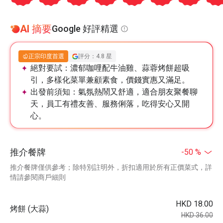
AI 摘要
Google 好評精選
正宗印度首選
評分：4.8 星
絕對要試：
濃郁咖哩配牛油雞、蒜蓉烤餅超吸
引，多樣化菜單兼顧素食，價錢實惠又滿足。
出發前須知：
氣氛熱鬧又舒適，適合朋友聚餐聊
天，員工有禮友善、服務俐落，吃得安心又開
心。
推介餐牌
-50 %
推介餐牌僅供參考；除特別註明外，折扣適用於所有正價菜式，詳
情請參閱商戶細則
HKD 18.00
烤餅 (大蒜)
HKD 36.00