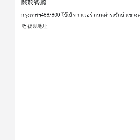
關於餐廳
กรุงเทพฯ488/800 โบ๊เบ๊ ทาวเวอร์ ถนนดำรงรักษ์ แข
複製地址