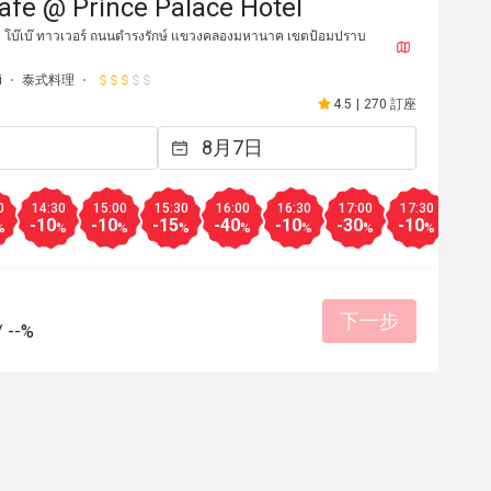
afe @ Prince Palace Hotel
 โบ๊เบ๊ ทาวเวอร์ ถนนดำรงรักษ์ แขวงคลองมหานาค เขตป้อมปราบ
i
泰式料理
4.5
|
270 訂座
0
14:30
15:00
15:30
16:00
16:30
17:00
17:30
18:0
-10
-10
-15
-40
-10
-30
-10
-30
%
%
%
%
%
%
%
%
***ด
6********f
6
2025年9月6日
2025年7
下一步
/
--%
環境整潔
有幫助 (0)