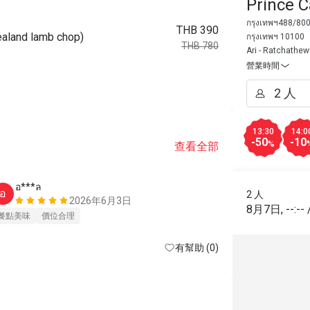
Prince C
กรุงเทพฯ488/800
THB 390
and lamb chop)
กรุงเทพฯ 10100
THB 780
Ari - Ratchathew
營業時間
13:30
14:0
-50
-10
%
查看全部
อ***ล
ต******
อ
ต
2 人
2026年6月3日
8月7日
,
--:--
餐點美味
價位合理
價位合理
有幫助 (0)