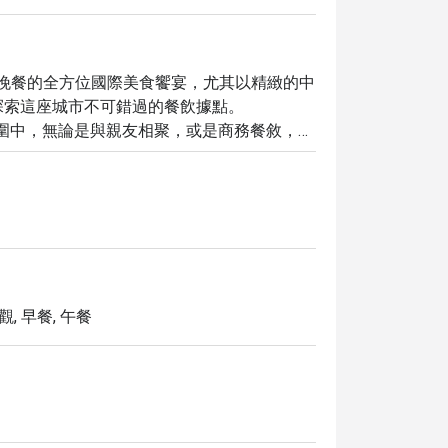
l 提供您從早餐到晚餐的全方位國際美食饗宴，尤其以精緻的中
索這座城市不可錯過的餐飲據點。

用餐氛圍中，無論是與親友相聚，或是商務餐敘，都
擇，包含豐盛的早餐、早午餐、午餐及晚餐，
，讓您以更划算的價格，品嚐 Prince Cafe 
值的用餐樂趣。
觀, 早餐, 午餐