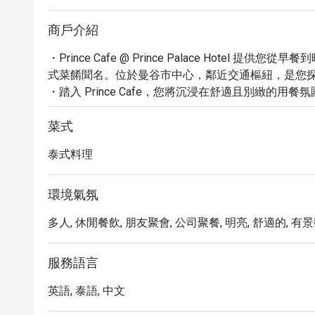
商戶介紹
・Prince Cafe @ Prince Palace Hote
式菜餚聞名。位於曼谷市中心，鄰近交通樞紐，是您探
・踏入 Prince Cafe，您將沉浸在舒適且別緻的
能在此享受優質的餐桌服務。我們提供多元的餐飲選
豐富的菜單讓您每餐都有新驚喜。

菜式
・立即透過 Eatigo 預訂，即可享有最高 5 折的獨家優惠
泰式料理
@ Prince Palace Hotel 的美味佳餚，體驗物超所
環境氣氛
多人, 休閒餐飲, 朋友聚會, 公司聚餐, 明亮, 舒適的, 有景
服務語言
英語, 泰語, 中文