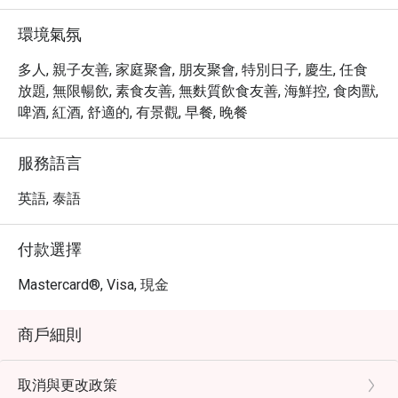
圍。

・現在透過 eatigo 預訂 The Cascade Restaurant，即可享
環境氣氛
受最高 5 折優惠！立即預訂，品嚐美味佳餚，盡享超值優
惠。
多人, 親子友善, 家庭聚會, 朋友聚會, 特別日子, 慶生, 任食
放題, 無限暢飲, 素食友善, 無麩質飲食友善, 海鮮控, 食肉獸,
啤酒, 紅酒, 舒適的, 有景觀, 早餐, 晚餐
服務語言
英語, 泰語
付款選擇
Mastercard®, Visa, 現金
商戶細則
取消與更改政策