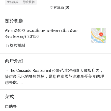
餐點美味
態度親切
有幫助 (0)
關於餐廳
พัทยา240/2 ถนนเลียบหาดพัทยา เมืองพัทยา
จังหวัดชลบุรี 20150
複製地址
商戶介紹
・The Cascade Restaurant 位於芭達雅都喜天麗飯店內，
提供多元化的餐飲體驗，是您在泰國芭達雅享受美食的理
想去處。

・餐廳以其豐盛的自助早餐、午餐和晚餐而聞名，網友好
評推薦其海鮮料理和精緻甜點，是獨自用餐或團體聚餐的
菜式
絕佳選擇。您可以品嚐到新鮮的鮭魚、各式貝類，搭配精
選咖啡、烈酒、啤酒和葡萄酒，享受悠閒舒適的用餐氛
自助餐