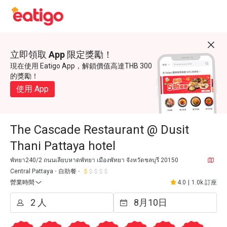
立即領取 App 限定獎勵！
現在使用 Eatigo App，解鎖價值高達THB 300
的獎勵！
使用 App
The Cascade Restaurant @ Dusit
Thani Pattaya hotel
พัทยา240/2 ถนนเลียบหาดพัทยา เมืองพัทยา จังหวัดชลบุรี 20150
Central Pattaya
自助餐
營業時間
4.0
|
1.0k 訂座