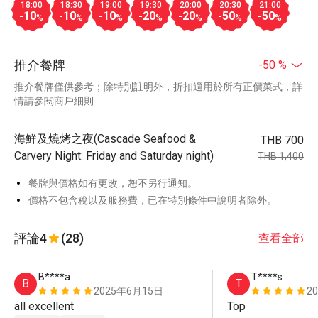
18:00
18:30
19:00
19:30
20:00
20:30
21:00
-10
-10
-10
-20
-20
-50
-50
%
%
%
%
%
%
%
推介餐牌
-50 %
推介餐牌僅供參考；除特別註明外，折扣適用於所有正價菜式，詳
情請參閱商戶細則
海鮮及燒烤之夜(Cascade Seafood &
THB 700
Carvery Night: Friday and Saturday night)
THB 1,400
餐牌與價格如有更改，恕不另行通知。
價格不包含稅以及服務費，已在特別條件中說明者除外。
評論
4
(28)
查看全部
B****a
T****s
B
T
2025年6月15日
2
all excellent 
Top