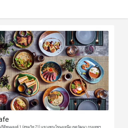
afe
รีดีพนมยงค์ 1 (สุขุมวิท 71) แขวงพระโขนงเหนือ เขตวัฒนา กรุงเทพฯ