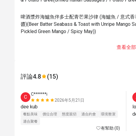
啤酒漿炸海鱸魚伴多士配青芒果沙律 (海鱸魚 / 意式香草
醬)(Beer Batter Seabass & Toast with Unripe Mango Sa
Pickled Green Mango / Spicy May))
查看全部
評論
4.8
(15)
C******i
C
2026年5月21日
dee kub
l
d
餐點美味
價位合理
態度親切
適合約會
環境整潔
適合聚餐
有幫助 (0)