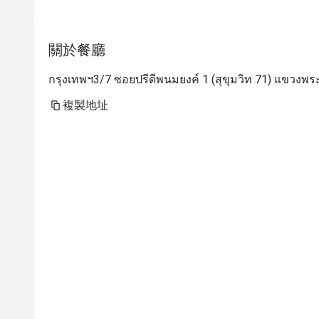
關於餐廳
กรุงเทพฯ3/7 ซอยปรีดีพนมยงค์ 1 (สุขุมวิท 71) แขวงพ
複製地址