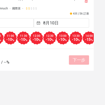
Onnuch
國際菜
4.8
|
56 訂座
0
11:00
11:30
12:00
12:30
13:00
13:30
14:00
14:3
-10
-10
-10
-10
-10
-10
-15
-20
%
%
%
%
%
%
%
%
下一步
-
/
--%
n
M**
M
2021年1月16日
2021年1
Superb food!
有幫助 (0)