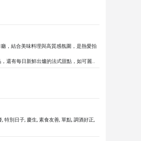
區的時尚咖啡廳，結合美味料理與高質感氛圍，是熱愛拍
品，還有每日新鮮出爐的法式甜點，如可麗露
令人驚艷的鹹食料理。必試菜色包括：酥炸鱸
澳洲和牛與牛油炒飯搭配香脆九層塔葉的「辣
」。 

受高達 5 折的獨家優惠！不要錯過品嚐美味料理和享
, 特別日子, 慶生, 素食友善, 單點, 調酒好正,