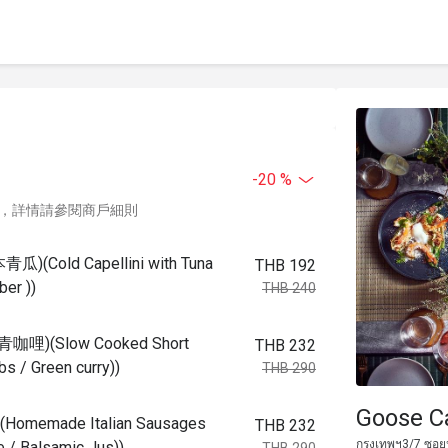
-20 %
，詳情請參閱商戶細則
Cold Capellini with Tuna
THB 192
ber ))
THB 240
(Slow Cooked Short
THB 232
bs / Green curry))
THB 290
Goose C
ade Italian Sausages
THB 232
กรุงเทพฯ3/7 ซอยป
e / Balsamic Jus))