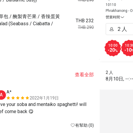
THB 290
10110
Phrakhanong - 
包 / 醃製青芒果 / 香辣蛋黃
營業時間
THB 232
lad (Seabass / Ciabatta /
THB 290
10:00
10:3
-20
-10
%
2 人
查看全部
8月10日
,
--:-
A*
k*******
A
K
2022年1月19日
ove your soba and mentaiko spaghetti! will 
อาหารอร่อย
ef come back 😋
有幫助 (0)