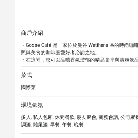
商戶介紹
・Goose Café 是一家位於曼谷 Watthana 
照與美食的咖啡廳愛好者必訪之地。

・在這裡，您可以品嚐香氣濃郁的精品咖啡與清爽飲
與蘋果千層派，每一道都賞心悅目又令人回味。 

・除了甜點，主廚更以國際食材與創意手法打造多款
菜式
魚佐香辣芒果沙拉與海鮮奶油醬的「海鱸魚多士」、
國際菜
味打拋牛丼」，以及香濃酸辣的「冬蔭功蝦濃湯卡布奇諾
・現在透過 Eatigo 預訂 Goose Café，即可享
受舒適氛圍的絕佳機會。
環境氣氛
多人, 私人包廂, 休閒餐飲, 朋友聚會, 商務會議, 公司聚餐
調酒, 雞尾酒, 早餐, 午餐, 晚餐