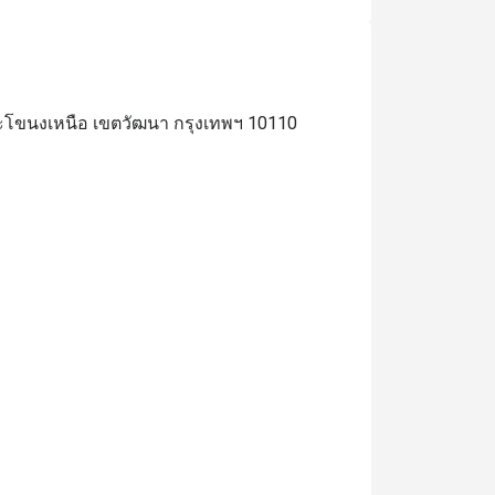
ระโขนงเหนือ เขตวัฒนา กรุงเทพฯ 10110