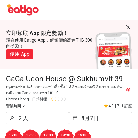
立即領取 App 限定獎勵！
現在使用 Eatigo App，解鎖價值高達THB 300
的獎勵！
使用 App
GaGa Udon House @ Sukhumvit 39
กรุงเทพฯNo. 6/5 อาคารเอชบิวดิ้ง ชั้น 1 & 2 ซอยพร้อมศรี 2 แขวงคลองตัน
เหนือ เขตวัฒนา กรุงเทพฯ 10110
Phrom Phong
日式料理
營業時間
4.9
|
711 訂座
17:00
17:30
18:00
18:30
19:00