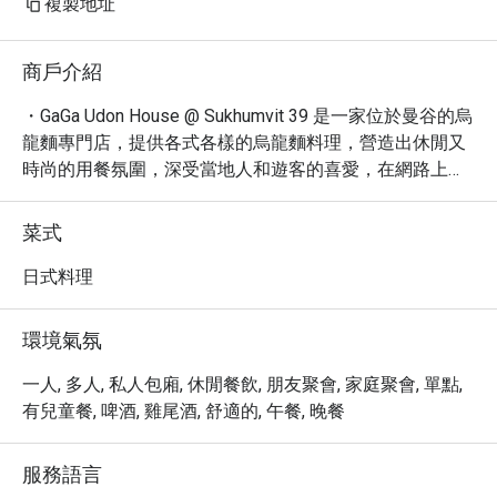
複製地址
商戶介紹
・GaGa Udon House @ Sukhumvit 39 是一家位於曼谷的烏
龍麵專門店，提供各式各樣的烏龍麵料理，營造出休閒又
時尚的用餐氛圍，深受當地人和遊客的喜愛，在網路上擁
有高達 4.8 星的評價以及超過 1500 則的評論。

・GaGa Udon House 以其 Q 彈有勁的手工烏龍麵聞名，湯
菜式
頭濃郁鮮美，搭配豐富多樣的配料，讓您每一口都能感受
到幸福滋味。必嚐的包括招牌的牛肉烏龍麵、豚骨烏龍
日式料理
麵，以及各式天婦羅，還有多款日式小菜及酒精飲料可供
選擇。鄰近 EmQuartier 百貨，逛街後不妨來這裡享用一碗
環境氣氛
暖心的烏龍麵。

・立即透過 Eatigo 預訂 GaGa Udon House @ Sukhumvit 
一人, 多人, 私人包廂, 休閒餐飲, 朋友聚會, 家庭聚會, 單點,
39，享受高達 5 折的超值優惠，品嚐美味的烏龍麵，體驗
有兒童餐, 啤酒, 雞尾酒, 舒適的, 午餐, 晚餐
日式美食的魅力！
服務語言