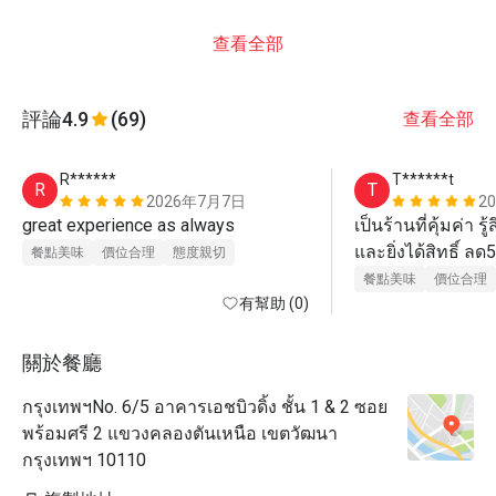
查看全部
評論
4.9
(69)
查看全部
R******
T******t
R
T
2026年7月7日
2
great experience as always 
เป็นร้านที่คุ้มค่า รู
และยิ่งได้สิทธิ์ ลด
餐點美味
價位合理
態度親切
แนะนำ
餐點美味
價位合理
有幫助 (0)
關於餐廳
กรุงเทพฯNo. 6/5 อาคารเอชบิวดิ้ง ชั้น 1 & 2 ซอย
พร้อมศรี 2 แขวงคลองตันเหนือ เขตวัฒนา
กรุงเทพฯ 10110