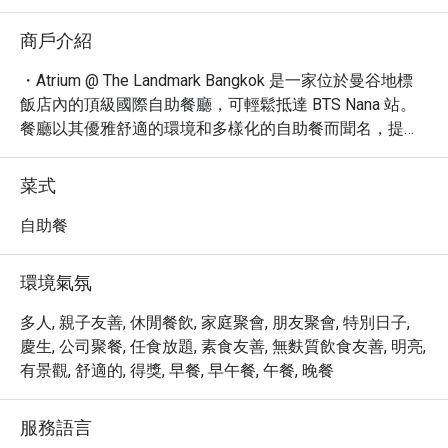
商戶介紹
・Atrium @ The Landmark Bangkok 是一家位於曼谷地標
飯店內的頂級國際自助餐廳，可輕鬆抵達 BTS Nana 站。
餐廳以其優雅舒適的環境和多樣化的自助餐而聞名，提供
早餐、午餐和晚餐選擇。

・這裡的自助餐種類豐富，從新鮮的海鮮、精緻的肉類到
菜式
誘人的甜點應有盡有。必嚐的包括烤肉、壽司和精緻的甜
點，讓您一次品嚐世界各地的美味佳餚。Atrium 更曾獲美
自助餐
食網站票選為曼谷最受歡迎的自助餐廳之一，品質保證。

・透過 Eatigo 預訂 Atrium @ The Landmark Bangkok，即
環境氣氛
可享受高達 5 折的優惠，讓您以更超值的價格，享受奢華
的美食體驗。
多人, 親子友善, 休閒餐飲, 家庭聚會, 朋友聚會, 特別日子,
慶生, 公司聚餐, 任食放題, 素食友善, 無麩質飲食友善, 明亮,
有景觀, 舒適的, 得獎, 早餐, 早午餐, 午餐, 晚餐
服務語言