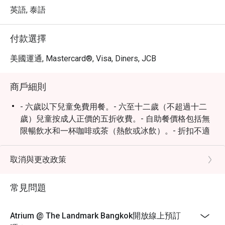
英語, 泰語
付款選擇
美國運通, Mastercard®, Visa, Diners, JCB
商戶細則
- 六歲以下兒童免費用餐。- 六至十二歲（不超過十二
歲）兒童按成人正價的五折收費。- 自助餐價格包括無
限暢飲水和一杯咖啡或茶（熱飲或冰飲）。- 折扣不適
用於額外飲品訂單。- 菜單和價格如有更改，恕不另行
通知。- 顯示價格不包括增值稅和服務費。- 折扣僅適用
取消與更改政策
於食物和增值稅，不包括服務費。是日海鮮： - 午餐 週
一至週五：白蝦、新西蘭青口、黑青口和海螺
常見問題
- 早午餐 週六至週日 及 晚餐 週五至週日：烤河蝦、清
蒸泥蟹、鮮奶蒸蟹膏、秘製魚露醃蟹膏、白蝦、岩龍
Atrium @ The Landmark Bangkok開放線上預訂
蝦、韓國生蠔、新西蘭青口和海螺