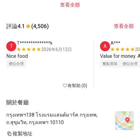
查看全部
評論
4.1
(4,506)
查看全部
T**************k
A***
T
A
2026年6月12日
2
Nice food
Value for money. 
價位合理
餐點美味
價位合理
有幫助 (0)
關於餐廳
กรุงเทพฯ138 โรงแรมแลนด์มาร์ค กรุงเทพ,
ถ.สุขุมวิท, กรุงเทพฯ 10110
複製地址