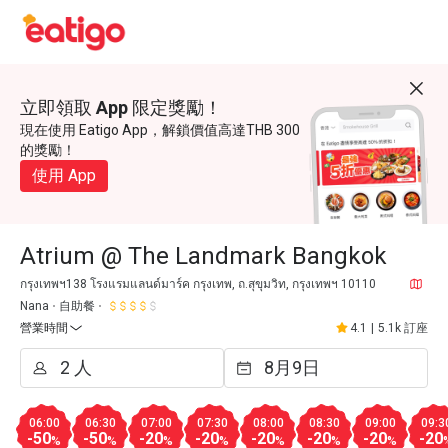
立即領取 App 限定獎勵！
現在使用 Eatigo App，解鎖價值高達THB 300
的獎勵！
使用 App
Atrium @ The Landmark Bangkok
กรุงเทพฯ138 โรงแรมแลนด์มาร์ค กรุงเทพ, ถ.สุขุมวิท, กรุงเทพฯ 10110
Nana
自助餐
營業時間
4.1
|
5.1k 訂座
06:00
06:30
07:00
07:30
08:00
08:30
09:00
09:3
-50
-50
-20
-20
-20
-20
-20
-20
%
%
%
%
%
%
%