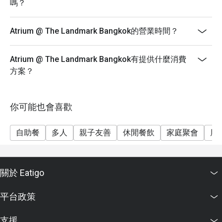
嗎？
- 晚餐 週一至週四：烤河蝦、清蒸泥蟹、白蝦、岩龍
蝦、韓國生蠔、新西蘭青口和海螺常見問題
Atrium @ The Landmark Bangkok的營業時間？
Q1：Atrium 是什麼？提供哪種餐飲體驗？
A1：Atrium 是曼谷地標酒店（The Landmark
Bangkok）的全天候餐廳，提供國際自助餐和現場烹飪
Atrium @ The Landmark Bangkok有提供什麼消費
劇場。您可以在此享用早餐、午餐、晚餐和週末早午
方案？
餐。
Q2：營業時間/用餐時段是什麼？
你可能也會喜歡
A2：早餐：每日 06:00 – 10:30
午餐自助餐：11:30 – 14:30（週一至週五）
自助餐
多人
親子友善
休閒餐飲
家庭聚會
朋
週末早午餐：週六和週日 11:45 – 15:00
晚餐自助餐：每晚 18:00 – 22:00
Q3：需要預訂餐桌還是可以直接前往？
關於 Eatigo
A3：您可以直接前往，但強烈建議預訂，特別是晚餐、
週末早午餐或促銷自助餐之夜，以確保您能獲得喜歡的
平台政策
座位。
Q4：自助餐價格和兒童政策是什麼？
支援