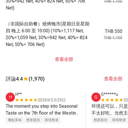
30%=942 Net, 40%= 824 Net, 50%= 706
THB 1,100
Net)
（非国际自助餐）燒烤晚市(星期日至星期
四 晚上 6:00 至 10:00) (10%=1,117 Net,
THB 550
20%=1,059 Net, 30%=942 Net, 40%= 824
THB 1,100
Net, 50%= 706 Net)
查看全部
評論
4.4
(1,970)
查看全部
H**
G******u
H
G
2026年5月29日
2
The moment you step into Seasonal 
环境还可以，只是
Taste on the 7th floor of the Westin 
不太好吃。当然主
Grande Sukhumvit, the first thing that 
价格便宜吧。
餐點美味
態度親切
環境整潔
態度親切
環境整潔
strikes you is the sheer grandeur of 