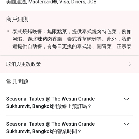
美國運通, Mastercard®, Visa, Diners, JCB
Korean BBQ place. It's not omakase 
quality, nor should you expect it to 
be, but it's a cut above the buffets 
商戶細則
that merely claim to have sushi. The 
泰式燒烤晚餐：無限點菜，提供泰式燒烤特色菜，例如
fish itself was fresh and genuinely 
河蝦、泰北辣豬肉香腸、泰式香草醃雞等。此外，我們
good. A pleasant surprise was the 
還提供自助餐，有每日更換的泰式湯、開胃菜、正宗泰
whole wheat muffin — excellent, and 
式沙拉、當地甜點和泰式草本茶，為客人帶來完整的泰
not something I'd typically single out.

式晚餐體驗。
For anyone visiting Bangkok and 
取消與更改政策
自助餐時段：
looking for a buffet experience that 
combines a stunning dining room 
早餐 6:00 - 10:30
常見問題
with food that delivers and service 
午餐 12:00 - 14:30
that genuinely impresses, Seasonal 
晚餐 18:00 - 22:00
Seasonal Tastes @ The Westin Grande
早午餐：12:00 - 15:00
Sukhumvit, Bangkok開放線上預訂嗎？
自助餐價格：
泰式燒烤晚餐（無限點菜）：850++
Seasonal Tastes @ The Westin Grande
國際午餐自助餐：1,350++
Sukhumvit, Bangkok的營業時間？