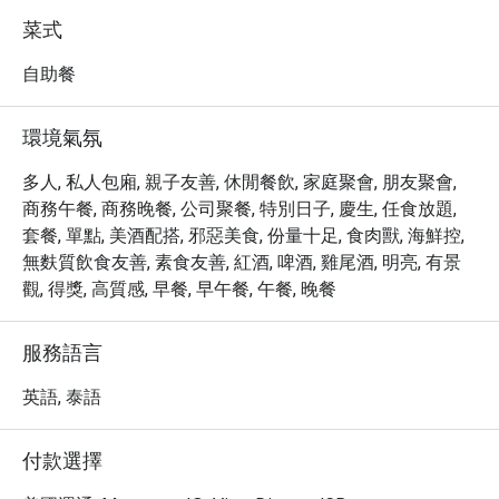
on how I was enjoying the food, and 
有。必嚐的包括新鮮的生蠔、烤羊排和精緻的甜點。這裡
菜式
even took a moment to thank me for 
也提供豐富的飲品選擇，包括咖啡、葡萄酒和雞尾酒，滿
dining with them. It felt sincere, not 
足不同口味的需求。

自助餐
scripted — a small detail that made a 
・立即透過 Eatigo 預訂 Seasonal Tastes @ The Westin 
significant difference.

Grande Sukhumvit, Bangkok，即可享受最高 5 折的超值優
環境氣氛
On to the food: the carving station 
惠，體驗頂級的自助餐饗宴！
rotates its offerings, so I missed out 
多人, 私人包廂, 親子友善, 休閒餐飲, 家庭聚會, 朋友聚會,
on roast beef this visit. The baked 
商務午餐, 商務晚餐, 公司聚餐, 特別日子, 慶生, 任食放題,
salmon more than made up for it — 
套餐, 單點, 美酒配搭, 邪惡美食, 份量十足, 食肉獸, 海鮮控,
moist, well-seasoned, and genuinely 
無麩質飲食友善, 素食友善, 紅酒, 啤酒, 雞尾酒, 明亮, 有景
flavorful. I also worked my way 
觀, 得獎, 高質感, 早餐, 早午餐, 午餐, 晚餐
through quite a bit of the spread: the 
Chicken Cobb salad was fresh and 
satisfying, and the smoked salmon 
服務語言
salad was a highlight. The salmon 
英語, 泰語
sushi deserves a mention — the rice 
was noticeably better than what 
you'd find at most buffets or those 
付款選擇
sushi counters tucked next to a 