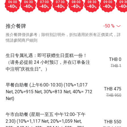
06:00
06:30
07:00
07:30
08:00
08:30
09:00
09:3
-40
-40
-40
-40
-40
-40
-40
-40
%
%
%
%
%
%
%
推介餐牌
-50 %
推介餐牌僅供參考；除特別註明外，折扣適用於所有正價菜式，詳
情請參閱商戶細則
生日专属礼遇：即可获赠生日蛋糕一份！
THB 0
（请务必提前 24 小时预订，并在订单备注
THB 1
中注明“庆祝生日”。）
早餐自助餐 (上午6:00-10:30) (10%=1,017
THB 475
Net, 20%=915 Net, 30%=813 Net, 40%= 712
THB 950
Net)
午市自助餐 (星期一至五 中午12:00-下午
2:30) (10%=1,117 Net, 20%=1,059 Net,
THB 550