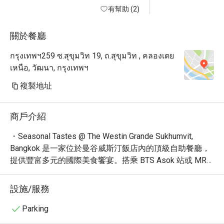
the space. The soaring ceiling — 
有幫助 (2)
easily 30 meters or more — creates 
an airy, almost cathedral-like 
關於餐廳
atmosphere that immediately sets 
กรุงเทพฯ259 ซ.สุขุมวิท 19, ถ.สุขุมวิท , คลองเตย
this restaurant apart from your 
เหนือ, วัฒนา, กรุงเทพฯ
typical hotel buffet. The elegantly 
curved buffet countertops add a 
複製地址
sophisticated, flowing aesthetic that 
complements the room beautifully.

商戶介紹
But what truly made this experience 
memorable wasn't the impressive 
・Seasonal Tastes @ The Westin Grande Sukhumvit, 
architecture — it was the staff. The 
Bangkok 是一家位於曼谷威斯汀飯店內的頂級自助餐廳，
level of attention and care here is 
提供豐富多元的國際美食饗宴。搭乘 BTS Asok 站或 MRT 
something I genuinely haven't 
Sukhumvit 站即可輕鬆抵達。餐廳以其舒適潮流的氛圍、
encountered at other buffets in 
精緻的餐點和熱情的服務而聞名，在眾多網友票選中，被
設施/服務
Bangkok. Team members regularly 
評為曼谷最受歡迎的自助餐廳之一。

came by to ask whether I'd like a 
・Seasonal Tastes 的自助餐提供多樣化的選擇，從新鮮
Parking
refill or a different drink, checked in 
的海鮮、精選的肉類到各式各樣的亞洲和西式料理應有盡