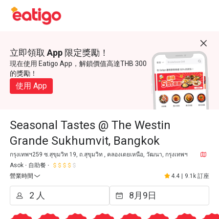
立即領取 App 限定獎勵！
現在使用 Eatigo App，解鎖價值高達THB 300
的獎勵！
使用 App
Seasonal Tastes @ The Westin
Grande Sukhumvit, Bangkok
กรุงเทพฯ259 ซ.สุขุมวิท 19, ถ.สุขุมวิท , คลองเตยเหนือ, วัฒนา, กรุงเทพฯ
Asok
自助餐
營業時間
4.4
|
9.1k 訂座