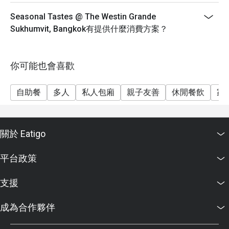
海鮮燒烤晚餐（週五及週六）：1550++
週日家庭早午餐：1550++
Seasonal Tastes @ The Westin Grande
Sukhumvit, Bangkok有提供什麼消費方案？
早餐價格：850++
兒童價格：
0-5歲：免費
你可能也會喜歡
6-12歲：成人價格五折
13歲及以上按成人收費
自助餐
多人
私人包廂
親子友善
休閒餐飲
家
重要提示：Eatigo折扣不可與兒童價格同時使用。
重要提示：所有價格均以泰銖計算，不包括增值稅和服
務費。
關於 Eatigo
此政策適用於所有自助餐，但不適用於單點菜式。
Eatigo折扣不可與其他優惠或促銷活動同時使用。折扣
平台政策
不適用於服務費和增值稅。
菜單和價格如有更改，恕不另行通知。
支援
成為合作夥伴