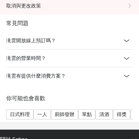
／入座前查詢。
取消與更改政策
5. 圖片只供參考。
6. 請於抵達時出示Eatigo的訂位確認通知。
常見問題
7. 此優惠不可與其他折扣及優惠同時使用。
8. 特別需求及坐位安排均視乎實際情況而定，餐廳有權
滝雲開放線上預訂嗎？
作最後安排。
9. 客人如需更改訂座人數或時間， 必須提前於eatigo系
滝雲的營業時間？
統直接更改。餐廳只會按系統上之預訂人數提供座位安
排及折扣優惠。
滝雲有提供什麼消費方案？
10. 如有任何爭議，餐廳將保留最終決定權。
你可能也會喜歡
日式料理
一人
廚師發辦
單點
清酒
得獎
午