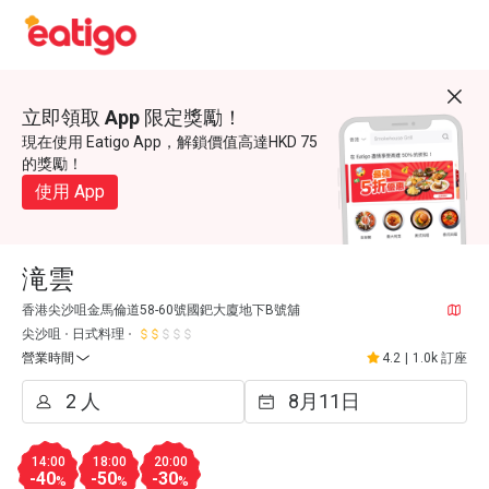
立即領取 App 限定獎勵！
現在使用 Eatigo App，解鎖價值高達HKD 75
的獎勵！
使用 App
滝雲
香港尖沙咀金馬倫道58-60號國鈀大廈地下B號舖
尖沙咀
日式料理
營業時間
4.2
|
1.0k 訂座
14:00
18:00
20:00
-40
-50
-30
%
%
%