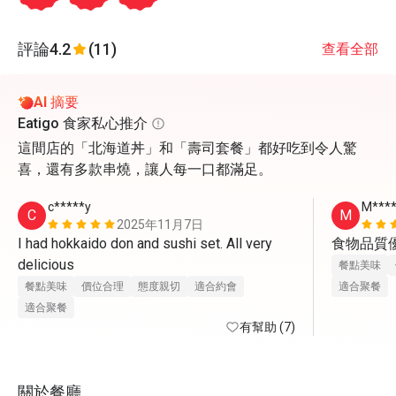
評論
4.2
(11)
查看全部
AI 摘要
Eatigo 食家私心推介
這間店的「北海道丼」和「壽司套餐」都好吃到令人驚
喜，還有多款串燒，讓人每一口都滿足。
c*****y
M****
C
M
2025年11月7日
I had hokkaido don and sushi set. All very 
食物品質
delicious
餐點美味
餐點美味
價位合理
態度親切
適合約會
適合聚餐
適合聚餐
有幫助 (7)
關於餐廳