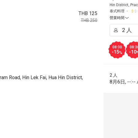
Hin District, Pr
泰式料理
THB 125
營業時間
THB 250
08:00
08:3
-15
-10
%
2 人
am Road, Hin Lek Fai, Hua Hin District,
8月6日
,
--:--