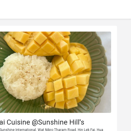
i Cuisine @Sunshine Hill's
Sunshine International, Wat Nikro Tharam Road, Hin Lek Fai, Hua