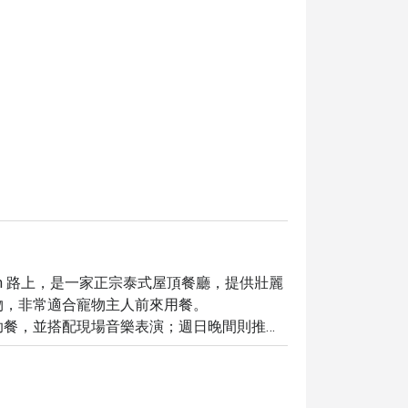
位於華欣 Tharam 路上，是一家正宗泰式屋頂餐廳，提供壯麗
，非常適合寵物主人前來用餐。

助餐，並搭配現場音樂表演；週日晚間則推出
ine Hill's，即可享受高達 5 折的超值優惠，讓您以更