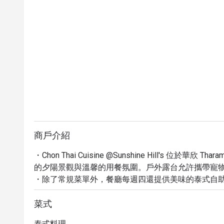
商戶介紹
・Chon Thai Cuisine @Sunshine Hill's 
的夕陽景觀與溫馨的用餐氛圍。戶外露台允許攜帶寵物
・除了常規菜單外，餐廳每週四還提供美味的泰式自
五道式套餐，呈現精湛的泰式料理手藝。

・透過 Eatigo 預訂 Chon Thai Cuisine @Sunsh
菜式
優惠的價格品嚐美味泰式料理！
泰式料理