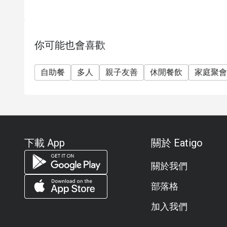
問題二：營業時間是什麼？
答案二：
🍳 早餐自助餐：每天早上 6:00 – 10:30
你可能也會喜歡
🍲 泰式午餐自助餐：星期一至星期五，中午 11:30 – 
🍝 晚餐（單點）：下午 5:00 – 晚上 10:00
自助餐
多人
親子友善
休閒餐飲
家庭聚會
問題三：我需要預訂還是可以直接來？
答案三：歡迎隨時光臨，但在平日午餐自助餐時段
以確保有位。
問題四：自助餐費用是多少？
答案四：
下載 App
關於 Eatigo
💰 泰式午餐自助餐（週一至週五，11:30–14:00
👧 兒童（4–12 歲）：淨價泰銖 145
關於我們
👨👩👧👦 特別優惠：“五人同行，一人免費”
部落格
問題五：Prung Rod 的招牌菜或亮點是什麼？
加入我們
答案五：
🍜 現點現做的泰式麵條 — 選擇您的麵條、湯底和