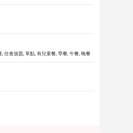
手工製作新鮮麵條，並可依個人喜好搭配各式
自己的泰式美味體驗。

ES BANGKOK SILOM，享受最高 5 折優惠，讓您
 任食放題, 單點, 有兒童餐, 早餐, 午餐, 晚餐