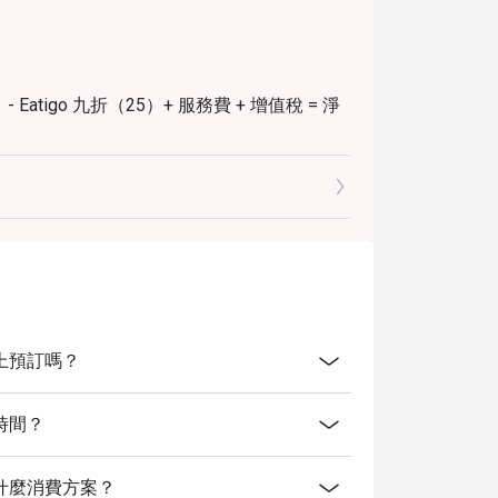
Eatigo 九折（25）+ 服務費 + 增值稅 = 淨
atigo 五折（125）+ 服務費 + 增值稅 = 淨
Eatigo 九折（21）+ 服務費 + 增值稅 = 淨
*
開放線上預訂嗎？
概念是什麼？
Silom 酒店內主要的全日餐廳。
業時間？
菜和國際菜餚，非常適合朋友、家庭和酒店客
有提供什麼消費方案？
了客人可以根據自己的口味調味和搭配菜餚的概念。