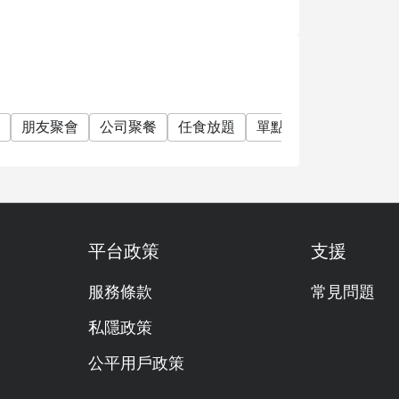
下午 2:00
朋友聚會
公司聚餐
任食放題
單點
有兒童餐
早
，餐廳可能會很忙。建議團體或商務午餐預訂
平台政策
支援
）：每位成人淨價泰銖 290
服務條款
常見問題
私隱政策
公平用戶政策
配料，全部新鮮準備。