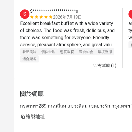
S*********************s
S
2026年7月19日
Excellent breakfast buffet with a wide variety 
a
of choices. The food was fresh, delicious, and 
t
there was something for everyone. Friendly 
service, pleasant atmosphere, and great value 
with Eatigo. Highly recommended!
餐點美味
價位合理
態度親切
適合約會
環境整潔
適合聚餐
有幫助 (1)
關於餐廳
กรุงเทพฯ289 ถนนสีลม แขวงสีลม เขตบางรัก กรุงเทพฯ
複製地址