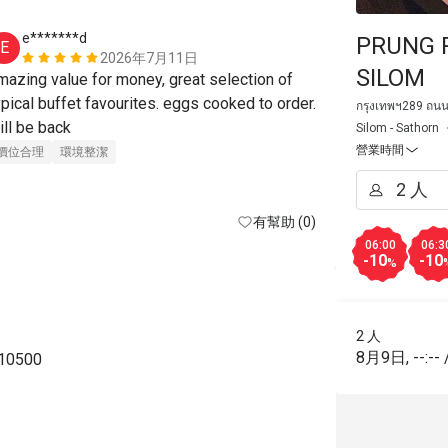
e*******d
J*****r
PRUNG 
E
J
2026年7月11日
SILOM
mazing value for money, great selection of 
ราคาดีมากอ
ypical buffet favourites. eggs cooked to order. 
餐點美味
價
กรุงเทพฯ289 ถนน
will be back 
Silom - Sathorn
營業時間
價位合理
環境整潔
有幫助 (0)
06:00
06:3
-10
-10
%
2 人
8月9日
,
--:--
 10500