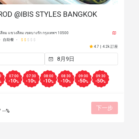
L*************t
ROD @IBIS STYLES BANGKOK
L
2026年6月21日
2026年5
าหารหลากหลาย แนะนำเลยครับ
perfect place good breakf
Suanlumpini
位合理
態度親切
環境整潔
สีลม แขวงสีลม เขตบางรัก กรุงเทพฯ 10500
自助餐
餐點美味
價位合理
態度親
4.7
|
4.2k 訂座
適合聚餐
有幫助 (0)
0
07:00
07:30
08:00
08:30
09:00
09:30
-10
-10
-10
-10
-50
-50
%
%
%
%
%
%
%
下一步
/
--%