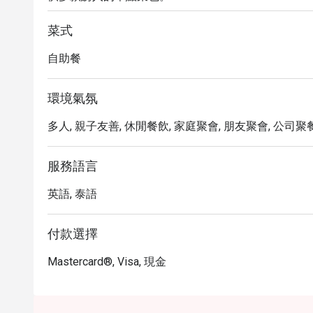
・餐廳的特色之一是不可抗拒的泰式湯麵，廚師每日
肉類與蔬菜，還可在配料吧調整完美風味，享受專屬於
菜式
・立即透過 Eatigo 預訂 PRUNG ROD @IBIS STYL
自助餐
以更優惠的價格，享受美味餐點！
環境氣氛
多人, 親子友善, 休閒餐飲, 家庭聚會, 朋友聚會, 公司聚餐,
服務語言
英語, 泰語
付款選擇
Mastercard®, Visa, 現金