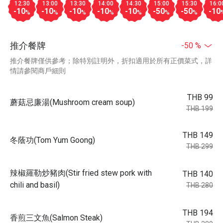
12:30
13:00
13:30
14:00
14:30
15:00
15:30
16:0
-10
-10
-10
-10
-10
-50
-50
-10
%
%
%
%
%
%
%
推介餐牌
-50 %
推介餐牌僅供參考；除特別註明外，折扣適用於所有正價菜式，詳
情請參閱商戶細則
THB 99
蘑菇忌廉湯(Mushroom cream soup)
THB 199
THB 149
冬蔭功(Tom Yum Goong)
THB 299
辣椒羅勒炒豬肉(Stir fried stew pork with
THB 140
chili and basil)
THB 280
THB 194
香煎三文魚(Salmon Steak)