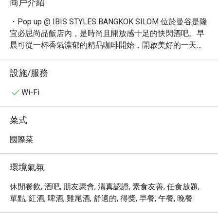
商戶介紹
・Pop up @ IBIS STYLES BANGKOK SILOM 位於曼谷是隆
宜必思尚品飯店內，是時尚且開放感十足的快閃酒吧。早
晨可從一杯香氣濃郁的精品咖啡開始，開啟美好的一天。
白天則可享用多款簡單卻美味的小食，滿足您的味蕾。夜
幕降臨時，這裡更是放鬆心情、與朋友小聚的理想場所。

設施/服務
・無論您是忙碌工作一整天，還是剛結束曼谷的城市探
索，都能在這裡找到舒適愜意的氛圍，度過悠閒時光。

Wi-Fi
・現在就透過 Eatigo 預訂 Pop up @ IBIS STYLES 
BANGKOK SILOM，享受高達5折的超值優惠！
菜式
國際菜
環境氣氛
休閒餐飲, 酒吧, 朋友聚會, 清真認證, 素食友善, 任食放題,
單點, 紅酒, 啤酒, 雞尾酒, 舒適的, 得獎, 早餐, 午餐, 晚餐