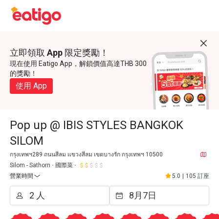
立即領取 App 限定獎勵！
現在使用 Eatigo App，解鎖價值高達THB 300
的獎勵！
使用 App
Pop up @ IBIS STYLES BANGKOK
SILOM
กรุงเทพฯ289 ถนนสีลม แขวงสีลม เขตบางรัก กรุงเทพฯ 10500
Silom - Sathorn
國際菜
營業時間
5.0
|
105 訂座