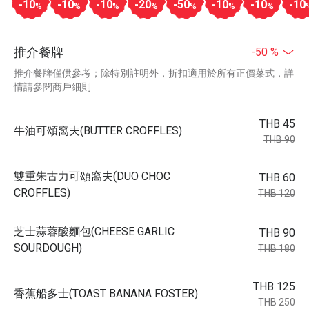
-10
-10
-10
-20
-50
-10
-10
-10
%
%
%
%
%
%
%
推介餐牌
-50 %
推介餐牌僅供參考；除特別註明外，折扣適用於所有正價菜式，詳
情請參閱商戶細則
THB 45
牛油可頌窩夫(BUTTER CROFFLES)
THB 90
雙重朱古力可頌窩夫(DUO CHOC
THB 60
CROFFLES)
THB 120
芝士蒜蓉酸麵包(CHEESE GARLIC
THB 90
SOURDOUGH)
THB 180
THB 125
香蕉船多士(TOAST BANANA FOSTER)
THB 250