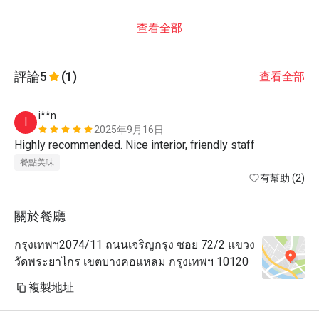
查看全部
評論
5
(1)
查看全部
i**n
I
2025年9月16日
Highly recommended. Nice interior, friendly staff 
餐點美味
有幫助 (2)
關於餐廳
กรุงเทพฯ2074/11 ถนนเจริญกรุง ซอย 72/2 แขวง
วัดพระยาไกร เขตบางคอแหลม กรุงเทพฯ 10120
複製地址