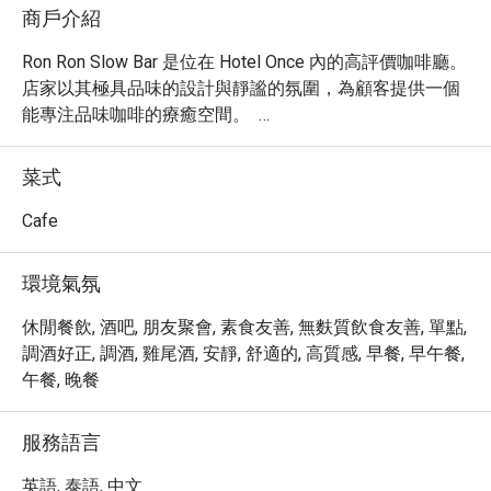
商戶介紹
Ron Ron Slow Bar 是位在 Hotel Once 內的高評價咖啡廳。
店家以其極具品味的設計與靜謐的氛圍，為顧客提供一個
能專注品味咖啡的療癒空間。  

Ron Ron Slow Bar 評價：Google 4.9 星。  

店內裝潢充滿日式簡約禪意，氛圍安靜優雅，充滿設計
菜式
感。每一個細節都體現了對「慢生活」的追求，是遠離城
市喧囂，享受片刻寧靜的絕佳去處。  

Cafe
Ron Ron Slow Bar 專注於手沖咖啡與專業茶飲。這裡不只
是咖啡廳，更是一個提供心靈休憩的場所。您可以靜靜地
環境氣氛
觀賞咖啡師的沖煮過程，享受慢下來的時光。  

店家位於 Charoen Krung 72/2 巷內，由於巷弄較深，建議
休閒餐飲, 酒吧, 朋友聚會, 素食友善, 無麩質飲食友善, 單點,
從捷運站搭乘計程車或 Grab 前往會更為便利。  

調酒好正, 調酒, 雞尾酒, 安靜, 舒適的, 高質感, 早餐, 早午餐,
Ron Ron Slow Bar 預約、Ron Ron Slow Bar 價格、Ron 
午餐, 晚餐
Ron Slow Bar 優惠立刻查看⬇︎
服務語言
英語, 泰語, 中文