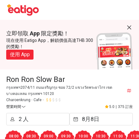
立即領取 App 限定獎勵！
現在使用 Eatigo App，解鎖價值高達THB 300
的獎勵！
使用 App
Ron Ron Slow Bar
กรุงเทพฯ2074/11 ถนนเจริญกรุง ซอย 72/2 แขวงวัดพระยาไกร เขต
บางคอแหลม กรุงเทพฯ 10120
Charoenkrung
Cafe
營業時間
5.0
|
375 訂座
08:00
08:30
09:00
09:30
10:00
10:30
11:00
11:3