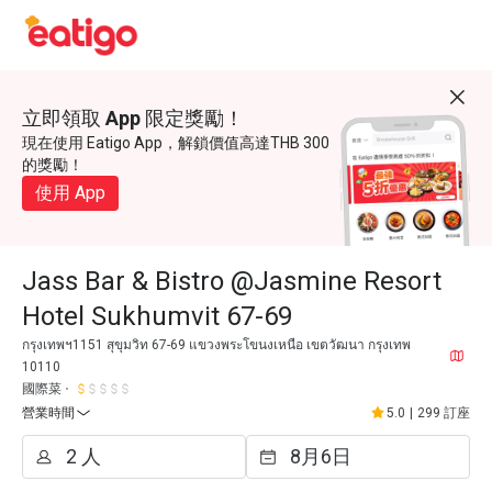
立即領取 App 限定獎勵！
現在使用 Eatigo App，解鎖價值高達THB 300
的獎勵！
使用 App
Jass Bar & Bistro @Jasmine Resort
Hotel Sukhumvit 67-69
กรุงเทพฯ1151 สุขุมวิท 67-69 แขวงพระโขนงเหนือ เขตวัฒนา กรุงเทพ
10110
國際菜
營業時間
5.0
|
299 訂座