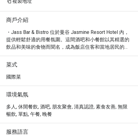
複製地址
商戶介紹
・Jass Bar & Bistro 位於曼谷 Jasmine Resort Hotel 內，
提供輕鬆舒適的用餐氛圍。這間酒吧和小餐館以其精選的
飲品和美味的食物而聞名，成為飯店住客和當地居民的熱
門選擇。

・在這裡，您可以品嚐到各式各樣的國際美食，以及精心
菜式
調製的雞尾酒和其他飲品。無論您是想放鬆身心，享受美
食，還是與朋友小聚，Jass Bar & Bistro 都能滿足您的需
國際菜
求。

・現在就透過 Eatigo 預訂 Jass Bar & Bistro @Jasmine 
環境氣氛
Resort Hotel Sukhumvit 67-69，享受高達 5 折的超值優
惠！
多人, 休閒餐飲, 酒吧, 朋友聚會, 清真認證, 素食友善, 無限
暢飲, 單點, 午餐, 晚餐
服務語言