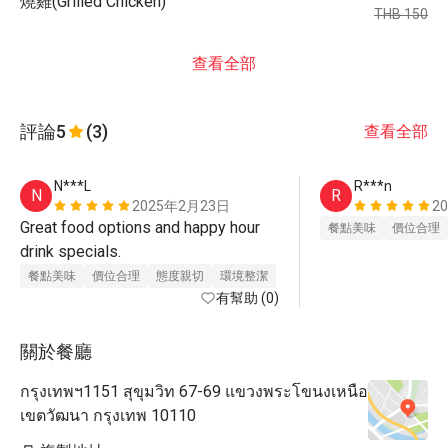
燒雞(Grilled Chicken)
THB 150
查看全部
評論
5
(3)
查看全部
N***L
R***n
N
R
2025年2月23日
2
Great food options and happy hour 
餐點美味
價位合理
drink specials. 
餐點美味
價位合理
態度親切
環境整潔
有幫助 (0)
關於餐廳
กรุงเทพฯ1151 สุขุมวิท 67-69 แขวงพระโขนงเหนือ
เขตวัฒนา กรุงเทพ 10110