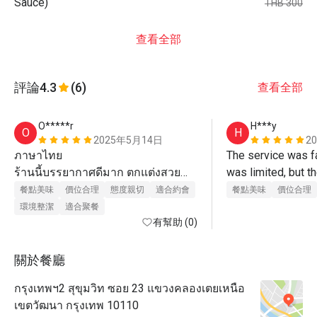
Sauce)
THB 300
查看全部
評論
4.3
(6)
查看全部
O*****r
H***y
O
H
2025年5月14日
2
ภาษาไทย

The service was fa
ร้านนี้บรรยากาศดีมาก ตกแต่งสวย
was limited, but t
และน่านั่ง เหมาะทั้งกับการมากับ
there was great. ..
餐點美味
價位合理
態度親切
適合約會
餐點美味
價位合理
ครอบครัว เพื่อน หรือมื้อพิเศษ อาหาร
環境整潔
適合聚餐
อร่อยทุกจาน และที่ประทับใจที่สุดคือ
有幫助 (0)
บริการจากพนักงานที่น่ารักและเอาใจ
ใส่ รู้สึกอบอุ่นตั้งแต่เดินเข้าร้าน

關於餐廳
ใครกำลังมองหาร้านอาหารดีๆ พร้อม
กรุงเทพฯ2 สุขุมวิท ซอย 23 แขวงคลองเตยเหนือ
บริการประทับใจ ขอแนะนำที่นี่เลยค่ะ

เขตวัฒนา กรุงเทพ 10110