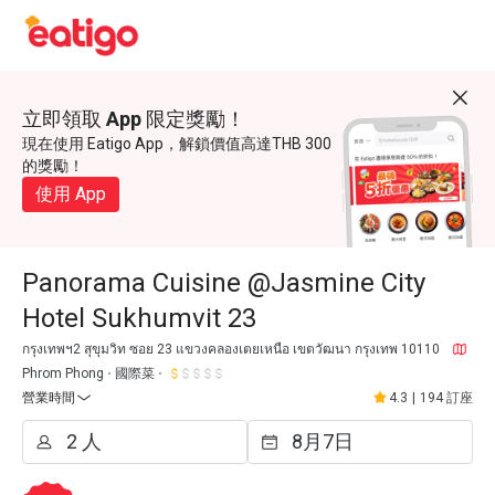
立即領取 App 限定獎勵！
現在使用 Eatigo App，解鎖價值高達THB 300
的獎勵！
使用 App
Panorama Cuisine @Jasmine City
Hotel Sukhumvit 23
กรุงเทพฯ2 สุขุมวิท ซอย 23 แขวงคลองเตยเหนือ เขตวัฒนา กรุงเทพ 10110
Phrom Phong
國際菜
營業時間
4.3
|
194 訂座