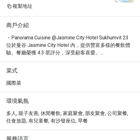
複製地址
This place has such a lovely 
atmosphere  beautifully decorated 
商戶介紹
and very comfortable. It’s perfect for 
a family meal, a catch-up with 
・Panorama Cuisine @Jasmine City Hotel Sukhumvit 23 
friends, or even a special occasion. 
位於曼谷 Jasmine City Hotel 內，提供豐富多樣的餐飲體
The food was delicious, and what 
驗。餐廳榮獲 4.3 星評分，深受顧客喜愛。

stood out the most was the warm 
・無論是精緻的單點菜色還是豐盛的自助餐，Panorama 
and attentive service from the staff. 
Cuisine 都能滿足您的味蕾。推薦您品嚐招牌泰式料理、新
菜式
We felt welcome from the moment 
鮮海鮮，以及各式國際美食。餐廳地理位置優越，交通便
we walked in.

利，鄰近 BTS Asoke站。

國際菜
If you’re looking for a great dining 
・透過 Eatigo 預訂 Panorama Cuisine @Jasmine City 
experience with excellent service, I 
Hotel Sukhumvit 23，即可享受高達 5 折的超值優惠！立
環境氣氛
definitely recommend this restaurant.
即預訂，體驗美味佳餚與卓越服務。
多人, 親子友善, 休閒餐飲, 家庭聚會, 朋友聚會, 公司聚餐,
任食放題, 有兒童餐, 有沙發座位, 早餐
服務語言