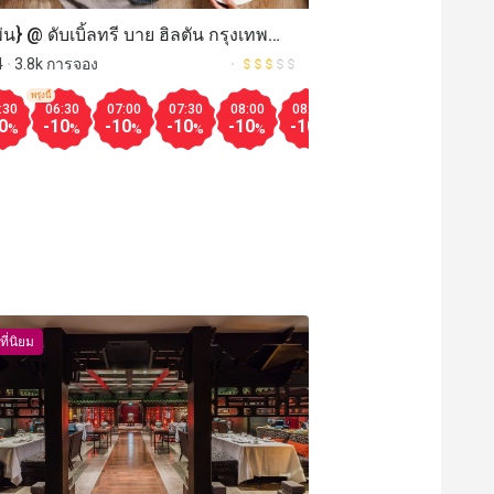
่น} @ ดับเบิ้ลทรี บาย ฮิลตัน กรุงเทพ
นจิต (OPEN} @ The DoubleTree by
4
3.8k การจอง
on Bangkok Ploenchit)
พรุ่งนี้
Aug.10
:30
06:30
07:00
07:30
08:00
08:30
09:00
09:30
10
00
19:30
20:00
17:00
17:30
18:00
18:30
19:00
19:
0
-10
-10
-10
-10
-10
-10
-10
-1
-50
-50
-50
-50
-50
-50
-50
-50
%
%
%
%
%
%
%
%
%
%
%
%
%
%
%
%
Aug.11
19:30
20:00
12:00
12:30
13:00
13:30
14:00
มากกว
-40
-50
-40
-40
-40
-40
-50
%
%
%
%
%
%
%
%
ที่นิยม