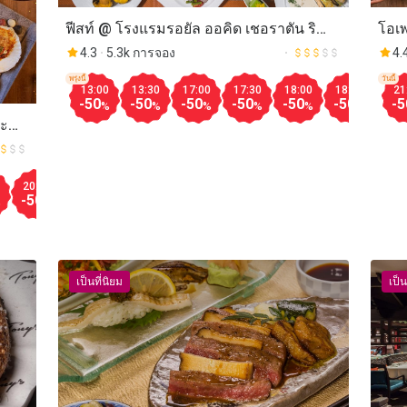
โอเพ
ฟีสท์ @ โรงแรมรอยัล ออคิด เชอราตัน ริ
เพลิ
เวอร์ไซด์ กรุงเทพ
4.
4.3
5.3k การจอง
Hilt
วันนี้
พรุ่งนี้
21
13:00
13:30
17:00
17:30
18:00
18:30
19:
-5
-50
-50
-50
-50
-50
-50
-50
%
%
%
%
%
%
อะ
Aug.10
20:00
12:30
13:00
13:30
14:00
18:00
18:30
19:00
-50
-40
-40
-40
-50
-40
-40
-40
%
%
%
%
%
%
%
%
เป็นที่นิยม
เป็น