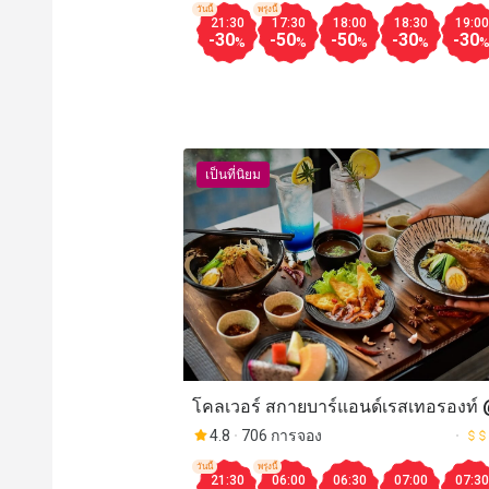
วันนี้
พรุ่งนี้
21:30
17:30
18:00
18:30
19:00
-30
-50
-50
-30
-30
%
%
%
%
เป็นที่นิยม
โคลเวอร์ สกายบาร์แอนด์เรสเทอรองท์ 
เทล โคลเวอร์ อโศก (Clover Sky Bar &
4.8
706 การจอง
Restaurant @ Hotel Clover Asoke)
วันนี้
พรุ่งนี้
21:30
06:00
06:30
07:00
07:30