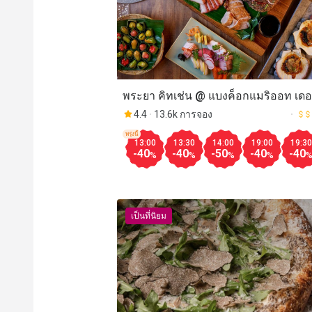
พระยา คิทเช่น @ แบงค็อกแมริออท เด
สุรวงศ์ (Praya Kitchen @ Bangkok
4.4
13.6k การจอง
Marriott Hotel The Surawongse)
พรุ่งนี้
13:00
13:30
14:00
19:00
19:30
-40
-40
-50
-40
-40
%
%
%
%
เป็นที่นิยม