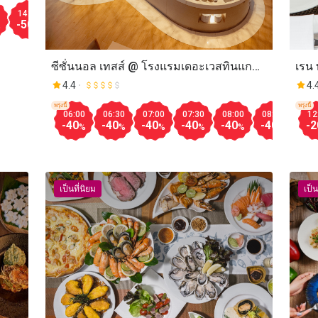
Aug.10
Aug.11
14:00
12:00
12:30
13:00
13:30
14:00
12:00
12:30
-50
-50
-50
-50
-50
-50
-50
-50
%
%
%
%
%
%
%
%
ซีซั่นนอล เทสส์ @ โรงแรมเดอะเวสทินแก
เรน 
รนด์ สุขุมวิท กรุงเทพ (Seasonal Tastes @
อะ ล
4.4
4.
The Westin Grande Sukhumvit Bangkok)
Café
พรุ่งนี้
พรุ่งนี้
06:00
06:30
07:00
07:30
08:00
08:30
09:
12
Coll
-40
-40
-40
-40
-40
-40
-40
-2
%
%
%
%
%
%
เป็นที่นิยม
เป็น