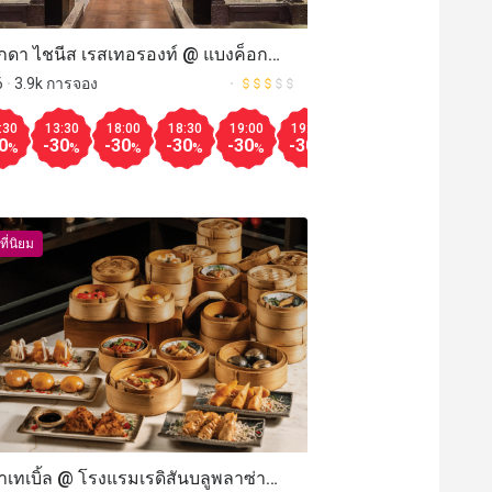
กดา ไชนีส เรสเทอรองท์ @ แบงค็อก
ออท มาร์คีส์ ควีนส์ปาร์ค (Pagoda
6
3.9k การจอง
ese Restaurant @ Bangkok Marriott
Aug.10
Aug.10
30
:30
13:00
19:00
13:30
13:30
19:30
18:00
14:00
20:30
18:30
14:30
12:00
19:00
15:00
12:30
19:30
15:30
13:00
20:00
16:00
13:30
20:30
14:
12
quis Queen's Pa
มากกว
0
-50
-30
-30
-50
-30
-30
-50
-50
-30
-50
-50
-30
-50
-30
-30
-50
-30
-50
-10
-30
-50
-30
-5
%
%
%
%
%
%
%
%
%
%
%
%
%
%
%
%
%
%
%
%
%
%
%
%
ที่นิยม
าเทเบิ้ล @ โรงแรมเรดิสันบลูพลาซ่า