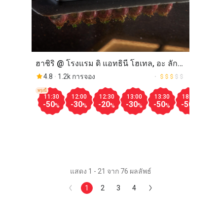
ฮาชิริ @ โรงแรม ดิ แอทธินี โฮเทล, อะ ลักซ์
ชูรี คอลเล็คชั่น โฮเทล
4.8
1.2k การจอง
พรุ่งนี้
11:30
12:00
12:30
13:00
13:30
18:00
18:
-50
-30
-20
-30
-50
-50
-50
%
%
%
%
%
%
แสดง 1 - 21 จาก 76 ผลลัพธ์
1
2
3
4