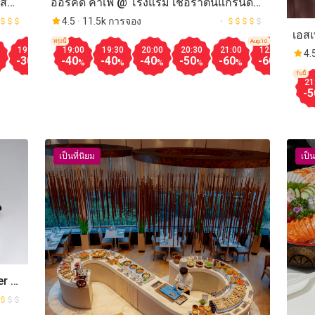
ส์
ออร์คิด คาเฟ่ @ โรงแรม เชอราตันแกรนด์
สุขุมวิท กรุงเทพ (Orchid Cafe @ Sheraton
4.5
11.5k การจอง
เอสเ
ark)
Grande Sukhumvit Hotel)
Aug.10
พรุ่งนี้
Aug.10
19:00
19:30
20:00
20:30
17:30
18:00
18:30
19:00
19:00
19:30
20:00
20:30
21:00
12:00
12:
เนนต
4.
-30
-50
-50
-50
-30
-30
-30
-30
-40
-40
-40
-50
-60
-60
-60
%
%
%
%
%
%
%
%
%
%
%
%
%
%
วันนี้
21
-5
เป็นที่นิยม
เป็น
ger @