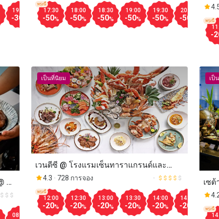
Steakhouse @ JW Marriott Bangkok)
กรุง
พรุ่งนี้
Aug.10
4.
19:30
20:00
17:30
20:30
18:00
21:00
18:30
21:30
19:00
12:00
19:30
12:30
20:00
13:00
20:
Pla
-30
-30
-50
-30
-50
-30
-50
-30
-50
-50
-50
-30
-50
-30
-50
%
%
%
%
%
%
%
%
%
%
%
%
%
%
พรุ่งนี้
11
-2
เป็นที่นิยม
เป็น
เวนตีซี @ โรงแรมเซ็นทาราแกรนด์และ
บางกอกคอนเวนชันเซ็นเตอร์ เซ็นทรัลเวิลด์
4.3
728 การจอง
@ โฮ
เซต้
สุขุ
พรุ่งนี้
4.
12:00
12:30
13:00
13:30
14:00
14:30
15:
-20
-20
-20
-20
-20
-20
-50
Suk
%
%
%
%
%
%
พรุ่งนี้
08:00
08:30
09:00
09:30
10:00
11:00
11:30
12:00
14