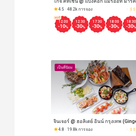
โกจิ คิทเช่น @ แบงค็อก แมริออท มาร์คี
ควีนส์ปาร์ค (Goji Kitchen & Bar @
4.5
48.2k การจอง
Bangkok Marriott Marquis Queen's P
พรุ่งนี้
12:00
12:30
17:30
18:00
18:30
-10
-30
-30
-30
-30
%
%
%
%
เป็นที่นิยม
จินเจอร์ @ ฮอลิเดย์ อินน์ กรุงเทพ (Gin
Holiday Inn Bangkok)
4.8
19.8k การจอง