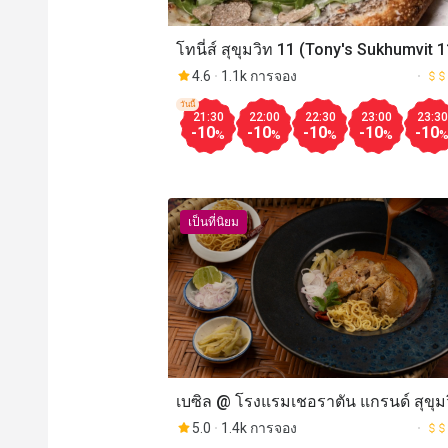
โทนี่ส์ สุขุมวิท 11 (Tony's Sukhumvit 1
4.6
1.1k การจอง
วันนี้
21:30
22:00
22:30
23:00
23:30
-10
-10
-10
-10
-10
%
%
%
%
เป็นที่นิยม
เบซิล @ โรงแรมเชอราตัน แกรนด์ สุขุม
5.0
1.4k การจอง