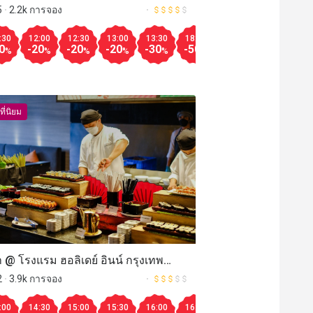
เทพ (China Table @ Radisson Blu
Aug.10
5
2.2k การจอง
30
13:30
11:30
17:30
12:00
18:00
12:30
18:30
13:00
19:00
13:30
19:30
17:30
20:00
18:00
18:
มากกว
za Bangkok)
-30
-50
-30
-50
-50
-50
-30
-50
-30
-50
-30
-50
-30
-50
-50
%
%
%
%
%
%
%
%
%
%
%
%
%
%
%
%
:30
12:00
12:30
13:00
13:30
18:00
18:30
19:00
19
0
-20
-20
-20
-30
-50
-50
-40
-4
%
%
%
%
%
%
%
%
ที่นิยม
า @ โรงแรม ฮอลิเดย์ อินน์ กรุงเทพ
มวิท (Zeta @ Holiday Inn Bangkok
2
3.9k การจอง
00
15:30
16:00
16:30
17:00
17:30
18:00
18:30
19:
-50
-30
-20
-20
-20
-20
-20
-20
humvit)
%
%
%
%
%
%
%
%
12:30
13:00
13:30
14:00
14:30
15:00
15:30
:00
14:30
15:00
15:30
16:00
16:30
17:00
17:30
18