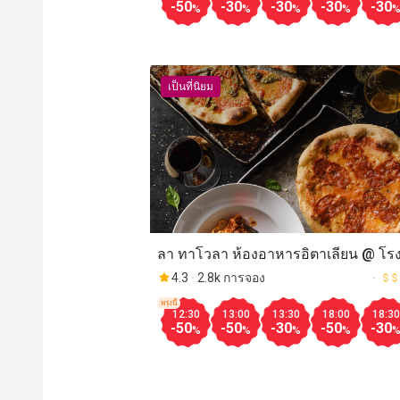
-50
-30
-30
-30
-30
%
%
%
%
เป็นที่นิยม
ลา ทาโวลา ห้องอาหารอิตาเลียน @ โร
เรเนซองส์ กรุงเทพฯ ราชประสงค์ (La
4.3
2.8k การจอง
Tavola @Renaissance Bangkok
พรุ่งนี้
12:30
13:00
13:30
18:00
18:30
Ratchaprasong Hotel)
-50
-50
-30
-50
-30
%
%
%
%