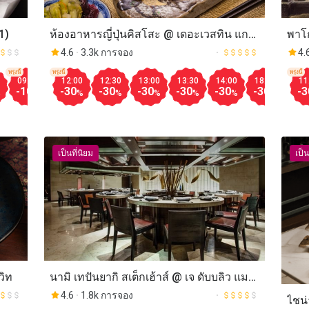
1)
ห้องอาหารญี่ปุ่นคิสโสะ @ เดอะเวสทิน แก
พาโ
รนด์ สุขุมวิท (Kisso @ The Westin Grande
แมริ
4.6
3.3k การจอง
4.
Sukhumvit, Bangkok)
Chin
พรุ่งนี้
พรุ่งนี้
พรุ่งนี้
09:00
09:30
12:00
10:00
12:30
10:30
13:00
11:00
13:30
11:30
14:00
12:00
18:00
12:30
18:
11
Mar
-10
-10
-30
-10
-30
-10
-30
-10
-30
-10
-30
-50
-30
-50
-30
-3
%
%
%
%
%
%
%
%
%
%
%
%
%
%
เป็นที่นิยม
เป็น
วิท
นามิ เทปันยากิ สเต็กเฮ้าส์ @ เจ ดับบลิว แมริ
ออท กรุงเทพฯ (Nami Teppanyaki
4.6
1.8k การจอง
ไชน่