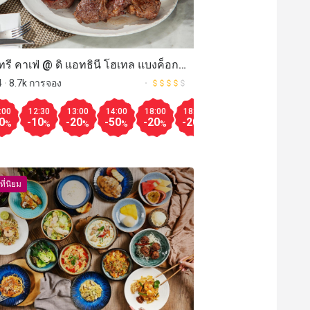
Aug.12
13:00
13:30
14:00
12:00
12:30
13:00
13:30
มากกว
-50
-50
-50
-30
-30
-30
-30
%
%
%
%
%
%
%
%
ทรี คาเฟ่ @ ดิ แอทธินี โฮเทล แบงค็อก
ักซ์ชูรี คอลเล็คชั่น โฮเทล (Rain Tree
4
8.7k การจอง
 @ The Athenee Hotel, a Luxury
00
:00
09:30
12:30
10:00
13:00
12:30
14:00
13:00
18:00
13:30
18:30
14:00
19:00
18:00
20:00
18:
20
ection
0
-40
-10
-10
-20
-50
-50
-50
-20
-50
-20
-10
-30
-50
-40
-50
-5
%
%
%
%
%
%
%
%
%
%
%
%
%
%
%
%
ที่นิยม