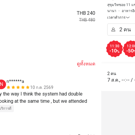
สุขุมวิทซอย 11 
นานา
อาหารอิ
THB 240
เวลาทำการ
THB 480
11:30
12:0
-10
-50
%
ดูทั้งหมด
2 คน
7 ส.ค.
,
--:--
/
n******a
o*******
N
O
10 ก.ค. 2569
y the way I think the system had double 
The food here
booking at the same time , but we attended 
the truffle p
what it was. 
บริการดี
sense that the
and slightly t
รสชาติอร่อย
overall. For t
สถานที่สะอาด