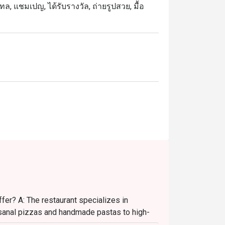
กเทล, แชมเปญ, ได้รับรางวัล, ถ่ายรูปสวย, มื้อ
ครัวและกลุ่มเพื่อน

urrata รวมถึง Oysters สดใหม่ และ Double 
อิตาเลียนรสชาติต้นตำรับที่เน้นวัตถุดิบชั้น
ียมกรอบหอม พร้อมซอสมะเขือเทศและชีสที่
ลียนแท้ระดับโลกที่เทียบชั้นร้านดังใน NYC ใน
ลาดที่สุดในการรับประทานอาหาร เพียงเลือก
fer? A: The restaurant specializes in
tisanal pizzas and handmade pastas to high-