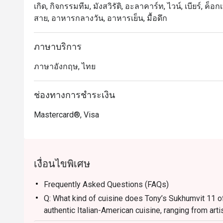
เกิด, กิจกรรมทีม, มังสวิรัติ, อะลาคาร์ท, ไวน์, เบียร์, ค็อ
ร้านออกแบบมาให้เหมาะสำหรับการสังสรรค์ ทั้งแบบครอบ
สาย, อาหารกลางวัน, อาหารเย็น, มื้อดึก
・ทางร้านมีชื่อเสียงในเมนู Truffle Pizza และ Italian B
Smash Burger ที่เปี่ยมด้วยรสชาติ มอบประสบการณ์อาหาร
ภาษาบริการ
เลิศและคุณภาพระดับสูงในทุกจาน

ภาษาอังกฤษ, ไทย
・สำหรับชาวไทย ที่นี่คือคำตอบของพิซซ่าแป้งเบาเกร
รสชาติเข้มข้น ส่วนนักท่องเที่ยวจะได้สัมผัสรสชาติอิตาเ
ช่องทางการชำระเงิน
ทำเลที่สะดวกสบายใจกลางสุขุมวิท

Mastercard®, Visa
・การจองผ่านแอปหรือเว็บไซต์ Eatigo เป็นวิธีที่ชาญฉ
เงื่อนไขพิเศษ
Frequently Asked Questions (FAQs)
Q: What kind of cuisine does Tony’s Sukhumvit 11 of
authentic Italian-American cuisine, ranging from ar
quality meat dishes and classic appetizers.