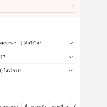
ms include the Truffle Pizza, Spaghetti and
isu, which is known for its unique and
al and relaxed, making it suitable for family
y meal during your city tour.
aurant is conveniently located at HYDE
m BTS Nana and easily accessible from the
ukhumvit 11) ได้หรือไม่?
) ?
11) ให้บริการ?
านอาหารหรู
มื้อครอบครัว
กลุ่มเพื่อน
มื้อค่ำธุรกิจ
โอกา