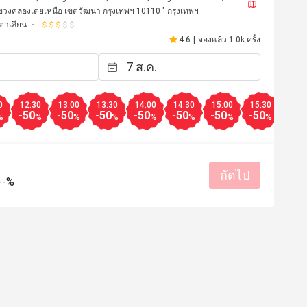
แขวงคลองเตยเหนือ เขตวัฒนา กรุงเทพฯ 10110 " กรุงเทพฯ
ตาเลียน
4.6
|
จองแล้ว 1.0k ครั้ง
0
12:30
13:00
13:30
14:00
14:30
15:00
15:30
16:0
-50
-50
-50
-50
-50
-50
-50
-10
%
%
%
%
%
%
%
%
ถัดไป
--%
**t
D***y
D
8 ก.ค. 2569
6 ส.ค. 25
 is good and affordable. We tried 
Good Service, Tarimisu w
izza, which was very cheap for 
pasta, tasty wood fired p
Because of the low price, it made 
รสชาติอร่อย
ราคาสมเหตุสม
 truffle flavor was a bit average 
เหมาะกับการเดท
สถานที่สะอ
asteless, but it was still enjoyable 
ราคาสมเหตุสมผล
บริการดี
he price, it was a great value.
