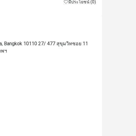
มีประโยชน์ (0)
We also had s
well-made do
was not very 
bad, also was
of that, the 
na, Bangkok 10110 27/ 477 สุขุมวิทซอย 11
ended up over
ทพฯ
the shrimp fill
Overall, desp
was still ver
considering t