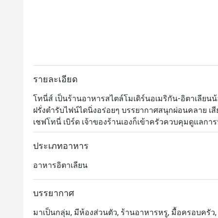
รายละเอียด
โทนี่ส์ เป็นร้านอาหารสไตล์โมเดิร์นอเมริกัน-อิตาเลียนน
ฝรั่งตำรับไฟน์ไดนิ่งอร่อยๆ บรรยากาศสนุกผ่อนคลาย เส
เชฟโทนี่ เบิร์ด เจ้าของร้านเองก็เข้าครัวควบคุมดูแลก
เพื่อให้ทุกจานที่นำออกเสิร์ฟสามารถมัดใจลูกค้าได้อยู
ได้แก่ ปลาหมึกย่าง (ริซอตโต้มันฝรั่ง กระเทียม พริก น้ำ
ประเภทอาหาร
และสปาเก็ตตี้มีทบอลรสเผ็ด นอกจากนี้ ยังไม่ควรพลาดชิ
อาหารอิตาเลียน
เฮเซลนัท และป๊อปคอร์น) และทีรามิสุ (ที่มาพร้อมคุกกี
รับรองว่าคุ้มค่าทุกแคลอรี่

บรรยากาศ
・Tony’s Sukhumvit 11 เป็นร้านอาหารอิตาเลียน-อเมริกัน
มาเป็นกลุ่ม, มีห้องส่วนตัว, ร้านอาหารหรู, มื้อครอบครัว, 
HYDE Sukhumvit 11 เดินทางสะดวกสบายใกล้กับ ซอยส