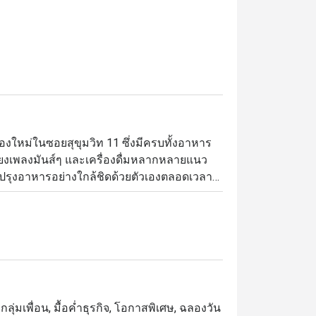
้องใหม่ในซอยสุขุมวิท 11 ซึ่งมีครบทั้งอาหาร
ียงเพลงมันส์ๆ และเครื่องดื่มหลากหลายแนว 
ารปรุงอาหารอย่างใกล้ชิดด้วยตัวเองตลอดเวลา
่หมัด จานเด็ดของเชฟที่เราอยากแนะนำให้ลอง 
มันโหระพา) พิซซ่าเห็ดทรัฟเฟิล สลัดบูราต้า 
มเค้กกล้วยหอมวิสกี้ (ใส่คาราเมลเค็ม เจลาโต้
้กาแฟดับเบิ้ลช็อกโกแลตและซาบาลีโอเน่) ด้วย
ระดับพรีเมียม ตั้งอยู่ชั้น G ของโครงการ 
กลุ่มเพื่อน, มื้อค่ำธุรกิจ, โอกาสพิเศษ, ฉลองวัน
ุขุมวิท 11 และ BTS นานา บรรยากาศภายใน