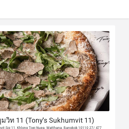
ุขุมวิท 11 (Tony's Sukhumvit 11)
vit Soi 11, Khlong Toei Nuea, Watthana, Bangkok 10110 27/ 477