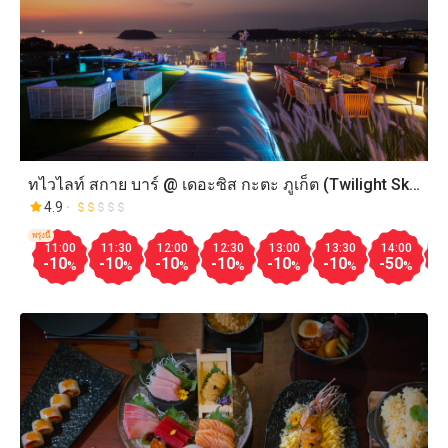
ทไวไลท์ สกาย บาร์ @ เดอะซิส กะตะ ภูเก็ต (Twilight Sky
Restaurant @ The Sis Kata Phuket)
4.9
พรุ่งนี้
11:00
11:30
12:00
12:30
13:00
13:30
14:00
1
-10
-10
-10
-10
-10
-10
-50
-
%
%
%
%
%
%
%