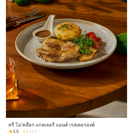
ทรี โอ’คล๊อก แกลเลอรี แอนด์ เรสเตอรองต์
5.0