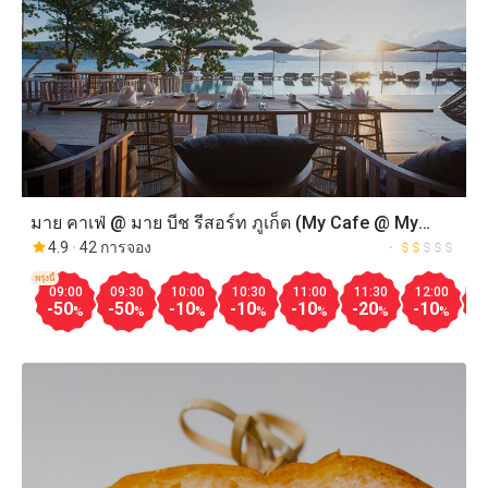
มาย คาเฟ่ @ มาย บีช รีสอร์ท ภูเก็ต (My Cafe @ My
Beach Resort Phuket)
4.9
42 การจอง
พรุ่งนี้
09:00
09:30
10:00
10:30
11:00
11:30
12:00
1
-50
-50
-10
-10
-10
-20
-10
-
%
%
%
%
%
%
%