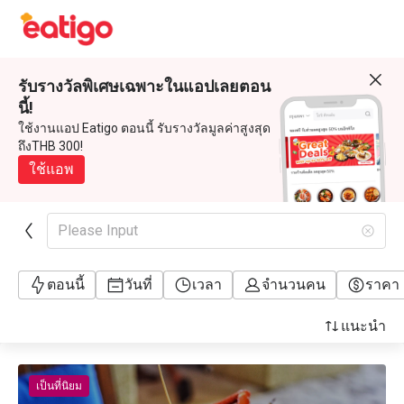
รับรางวัลพิเศษเฉพาะในแอปเลยตอน
นี้!
ใช้งานแอป Eatigo ตอนนี้ รับรางวัลมูลค่าสูงสุด
ถึงTHB 300!
ใช้แอพ
Please Input
ตอนนี้
วันที่
เวลา
จำนวนคน
ราคา
แนะนำ
เป็นที่นิยม