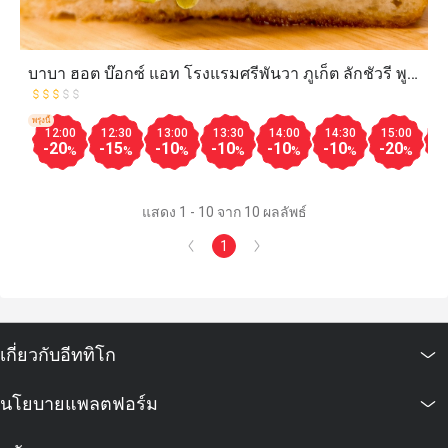
บาบา ฮอต บ๊อกซ์ แอท โรงแรมศรีพันวา ภูเก็ต ลักชัวรี พูล
วิลลา
พรุ่งนี้
12:00
12:30
13:00
13:30
14:00
14:30
15:00
1
-20
-15
-10
-10
-10
-10
-20
-
%
%
%
%
%
%
%
แสดง 1 - 10 จาก 10 ผลลัพธ์
1
เกี่ยวกับอีททิโก
นโยบายแพลตฟอร์ม