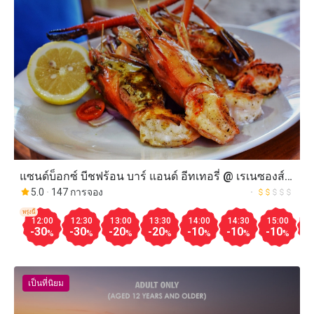
แซนด์บ็อกซ์ บีชฟร้อน บาร์ แอนด์ อีทเทอรี่ @ เรเนซองส์
ภูเก็ต รีสอร์ท แอนด์ สปา
5.0
147 การจอง
พรุ่งนี้
12:00
12:30
13:00
13:30
14:00
14:30
15:00
1
-30
-30
-20
-20
-10
-10
-10
-
%
%
%
%
%
%
%
เป็นที่นิยม