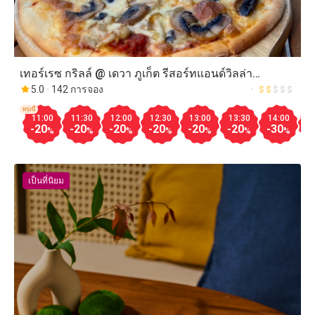
เทอร์เรซ กริลล์ @ เดวา ภูเก็ต รีสอร์ทแอนด์วิลล่า
(Terrace Grill @ Dewa Phuket Resort & Villas)
5.0
142 การจอง
พรุ่งนี้
11:00
11:30
12:00
12:30
13:00
13:30
14:00
1
-20
-20
-20
-20
-20
-20
-30
-
%
%
%
%
%
%
%
เป็นที่นิยม