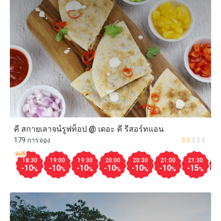
คี สกายเลาจน์รูฟท็อป @ เดอะ คี รีสอร์ทแอน
179 การจอง
พรุ่งนี้
18:30
19:00
19:30
20:00
20:30
21:00
21:30
2
-10
-10
-10
-10
-10
-10
-15
-
%
%
%
%
%
%
%