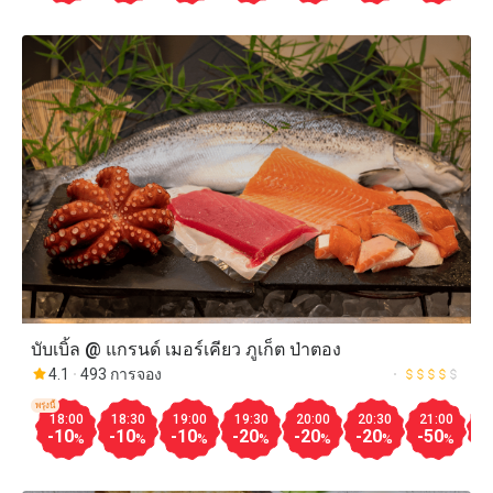
บับเบิ้ล @ แกรนด์ เมอร์เคียว ภูเก็ต ป่าตอง
4.1
493 การจอง
พรุ่งนี้
18:00
18:30
19:00
19:30
20:00
20:30
21:00
2
-10
-10
-10
-20
-20
-20
-50
-
%
%
%
%
%
%
%