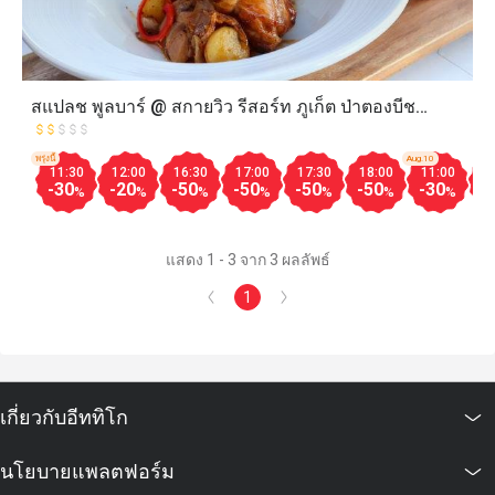
สแปลช พูลบาร์ @ สกายวิว รีสอร์ท ภูเก็ต ป่าตองบีช
(Splash Pool Bar @ Skyview Resort Phuket Patong
Beach)
พรุ่งนี้
Aug.10
11:30
12:00
16:30
17:00
17:30
18:00
11:00
1
-30
-20
-50
-50
-50
-50
-30
-
%
%
%
%
%
%
%
แสดง 1 - 3 จาก 3 ผลลัพธ์
1
เกี่ยวกับอีททิโก
นโยบายแพลตฟอร์ม