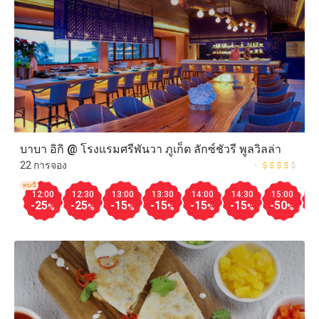
บาบา อิกิ @ โรงแรมศรีพันวา ภูเก็ต ลักซ์ชัวรี พูลวิลล่า
22 การจอง
พรุ่งนี้
12:00
12:30
13:00
13:30
14:00
14:30
15:00
1
-25
-25
-15
-15
-15
-15
-50
-
%
%
%
%
%
%
%