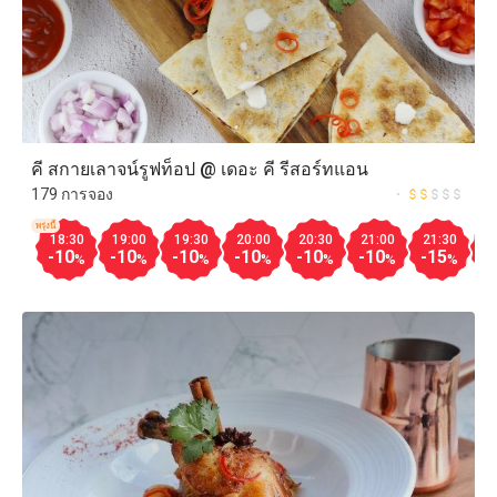
คี สกายเลาจน์รูฟท็อป @ เดอะ คี รีสอร์ทแอน
179 การจอง
พรุ่งนี้
18:30
19:00
19:30
20:00
20:30
21:00
21:30
2
-10
-10
-10
-10
-10
-10
-15
-
%
%
%
%
%
%
%