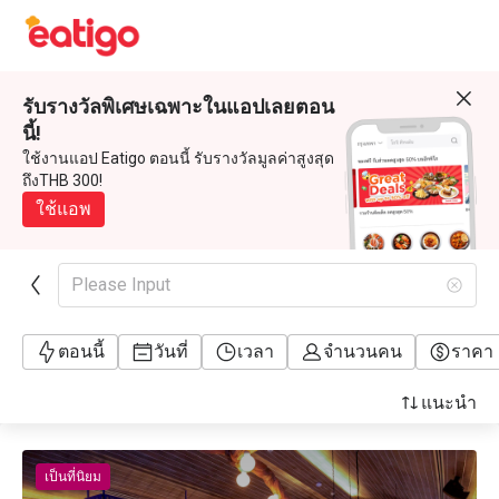
รับรางวัลพิเศษเฉพาะในแอปเลยตอน
นี้!
ใช้งานแอป Eatigo ตอนนี้ รับรางวัลมูลค่าสูงสุด
ถึงTHB 300!
ใช้แอพ
Please Input
ตอนนี้
วันที่
เวลา
จำนวนคน
ราคา
แนะนำ
เป็นที่นิยม