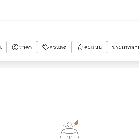
น
ราคา
ส่วนลด
คะแนน
ประเภทอา