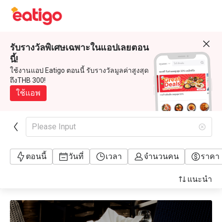
รับรางวัลพิเศษเฉพาะในแอปเลยตอน
นี้!
ใช้งานแอป Eatigo ตอนนี้ รับรางวัลมูลค่าสูงสุด
ถึงTHB 300!
ใช้แอพ
Please Input
ตอนนี้
วันที่
เวลา
จำนวนคน
ราคา
แนะนำ