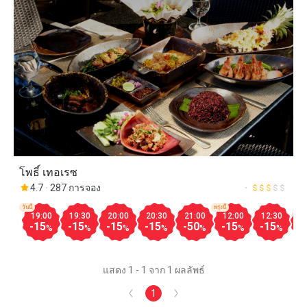
โพธิ์ เทอเรซ
4.7
287 การจอง
วันนี้
พรุ่งนี้
19:00
19:30
20:00
20:30
21:00
12:00
12:30
1
-15
-15
-15
-15
-50
-15
-15
-
%
%
%
%
%
%
%
แสดง 1 - 1 จาก 1 ผลลัพธ์
1