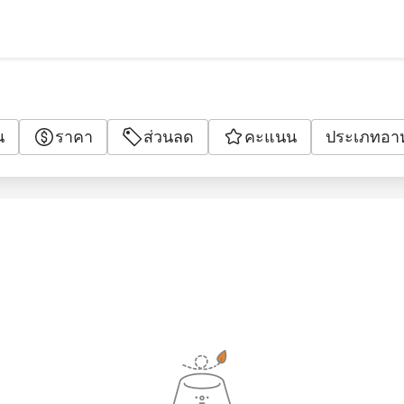
น
ราคา
ส่วนลด
คะแนน
ประเภทอา