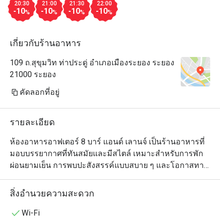
20:30
21:00
21:30
22:00
-10
-10
-10
-10
%
%
%
%
เกี่ยวกับร้านอาหาร
109 ถ.สุขุมวิท ท่าประดู่ อำเภอเมืองระยอง ระยอง
21000 ระยอง
คัดลอกที่อยู่
รายละเอียด
ห้องอาหารอาฟเตอร์ 8 บาร์ แอนด์ เลานจ์ เป็นร้านอาหารที่
มอบบรรยากาศที่ทันสมัยและมีสไตล์ เหมาะสำหรับการพัก
ผ่อนยามเย็น การพบปะสังสรรค์แบบสบาย ๆ และโอกาสทาง
สังคมต่าง ๆ ภายในร้านตกแต่งอย่างร่วมสมัย พร้อมที่นั่ง
แสนสบายและบรรยากาศที่อบอุ่นเป็นกันเอง ผู้เข้าพัก
สิ่งอำนวยความสะดวก
สามารถเพลิดเพลินกับเมนูของว่าง อาหารทานเล่น และ
อาหารนานาชาติที่คัดสรรมาอย่างดี ในบรรยากาศที่ผ่อน
Wi-Fi